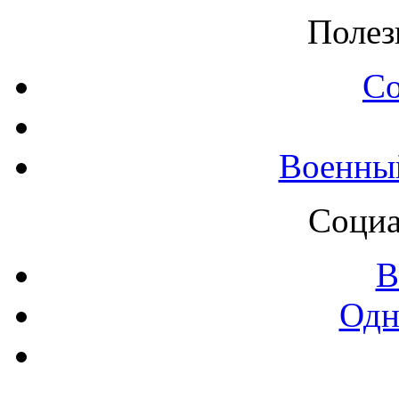
Полез
С
Военны
Социа
В
Одн