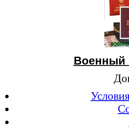
Военный 
До
Условия
С