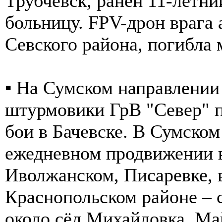
Трубчевск, ранен 11-летни
больницу. FPV-дрон врага 
Севского района, погибла
▪️ На Сумском направлени
штурмовики ГрВ "Север" 
бои в Бачевске. В Сумско
ежедневном продвижении н
Иволжанском, Писаревке, в
Краснопольском районе – 
около сёл Михайловка, Ма