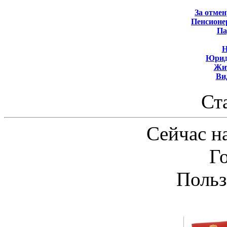
За отмен
Пенсионе
Па
Н
Юрид
Жит
Ви
Ст
Сейчас на
Г
Польз