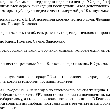
е падения обломков на территории торгового центра "Садовод" з
инимаются меры к ликвидации последствий. Из-за действующих з
х, которые публикуют видео с мест с задержкой до 10 минут макс
бломки сбитого БПЛА повредили кровлю частного дома. Женщин
ском Посаде, Крюково.
о один человек погиб, есть раненые, поврежден тепловоз и произ
по Киеву, Полтаве, Сумам, Запорожью.
 белорусской детской футбольной команды, которые ехали на от
т вести стрелковые бои в Бачевске и окрестностях. В Сумском 
равочную станцию в городе Обояни, три человека пострадали, од
 легковой автомобиль, пострадал водитель.
уга FPV-дрон ВСУ нанёс удар по автомобилю, ранена женщина. В
ебекинского округа FPV-дрон сдетонировал на предприятии, ра
убаротравму, а второй — осколочное ранение спины. В Белгоро
ся водитель автомобиля, пострадавший в результате атаки дрон
ами врага.