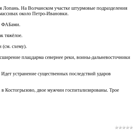
ья Лопань. На Волчанском участке штурмовые подразделения
 массивах около Петро-Ивановки.
а ФАБами.
к тяжёлое.
(см. схему).
расширение плацдарма севернее реки, воины-дальневосточники
. Идет устранение существенных последствий ударов
 в Костогрызово, двое мужчин госпитализированы. Трое