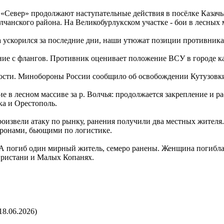
 «Север» продолжают наступательные действия в посёлке Казач
олчанского района. На Великобурлукском участке - бои в лесных
да ускорился за последние дни, наши утюжат позиции противник
ние с флангов. Противник оценивает положение ВСУ в городе ка
ости. Минобороны России сообщило об освобождении Кутузовки 
ие в лесном массиве за р. Волчья: продолжается закрепление и 
ка и Орестополь.
роизвели атаку по рынку, ранения получили два местных жителя
дронами, бьющими по логистике.
ПЛА погиб один мирный житель, семеро ранены. Женщина погибла
Пристани и Малых Копанях.
18.06.2026)