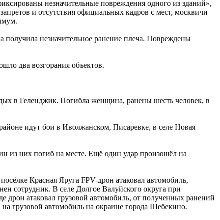
афиксированы незначительные повреждения одного из зданий»,
апретов и отсутствия официальных кадров с мест, москвичи
имум.
а получила незначительное ранение плеча. Повреждены
ошло два возгорания объектов.
дых в Геленджик. Погибла женщина, ранены шесть человек, в
районе идут бои в Иволжанском, Писаревке, в селе Новая
ин из них погиб на месте. Ещё один удар произошёл на
 посёлке Красная Яруга FPV-дрон атаковал автомобиль,
нен сотрудник. В селе Долгое Валуйского округа при
де дрон атаковал грузовой автомобиль, от полученных ранений
а на грузовой автомобиль на окраине города Шебекино.