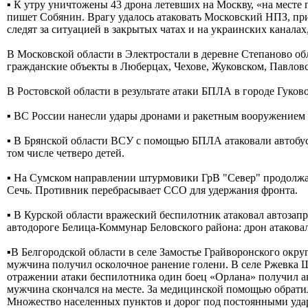
▪️ К утру уничтожены 43 дрона летевших на Москву, «на мест
пишет Собянин. Врагу удалось атаковать Московский НПЗ, пр
следят за ситуацией в закрытых чатах и на украинских канала
В Московской области в Электростали в деревне Степаново о
гражданские объекты в Люберцах, Чехове, Жуковском, Павлов
В Ростовской области в результате атаки БПЛА в городе Гуков
▪️ ВС России нанесли удары дронами и ракетным вооружением 
▪️ В Брянской области ВСУ с помощью БПЛА атаковали автобус
том числе четверо детей.
▪️ На Сумском направлении штурмовики ГрВ "Север" продолжаю
Сечь. Противник перебрасывает ССО для удержания фронта.
▪️ В Курской области вражеский беспилотник атаковал автозап
автодороге Белица-Коммунар Беловского района: дрон атаковал
▪️В Белгородской области в селе Замостье Грайворонского окр
мужчина получил осколочное ранение голени. В селе Ржевка Ш
отражении атаки беспилотника один боец «Орлана» получил ак
мужчина скончался на месте. За медицинской помощью обратил
Множество населенных пунктов и дорог под постоянными удар