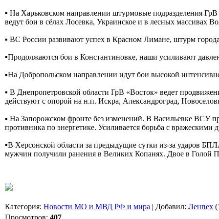
▪️ На Харьковском направлении штурмовые подразделения ГрВ
ведут бои в сёлах Лосевка, Украинское и в лесных массивах В
▪️ ВС России развивают успех в Красном Лимане, штурм горо
▪️Продолжаются бои в Константиновке, наши усиливают давле
▪️На Добропольском направлении идут бои высокой интенсивн
▪️ В Днепропетровской области ГрВ «Восток» ведет продвижен
действуют с опорой на н.п. Искра, Александроград, Новоселов
▪️ На Запорожском фронте без изменений. В Васильевке ВСУ п
противника по энергетике. Усиливается борьба с вражескими 
▪️В Херсонской области за предыдущие сутки из-за ударов Б
мужчин получили ранения в Великих Копанях. Двое в Голой 
Категория
:
Новости МО и МВД РФ и мира
|
Добавил
:
Ленпех
(
Просмотров
:
407