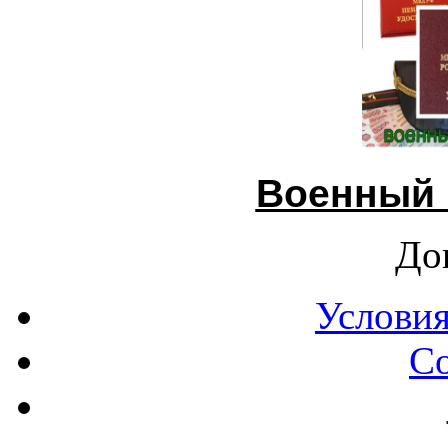
Военный 
До
Условия
С