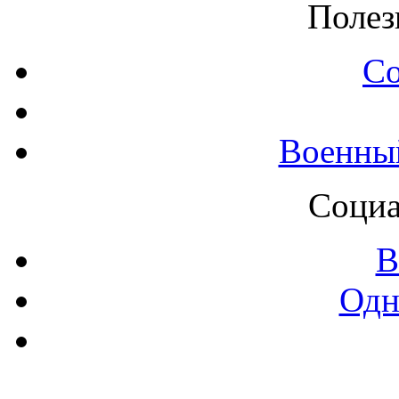
Полез
С
Военны
Социа
В
Одн
Контак