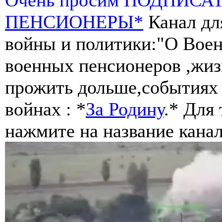
ПЕНСИОНЕРЫ*
Канал дл
войны и политики:"О Воен
военных пенсионеров ,жиз
прожить дольше,событиях 
войнах : *
За Родину
.* Для
нажмите на название канал