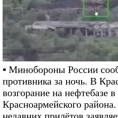
▪️ Минобороны России со
противника за ночь. В Кр
возгорание на нефтебазе в
Красноармейского района.
недавних прилётов заявляе