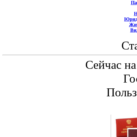
Па
Н
Юрид
Жит
Ви
Ст
Сейчас на
Го
Польз