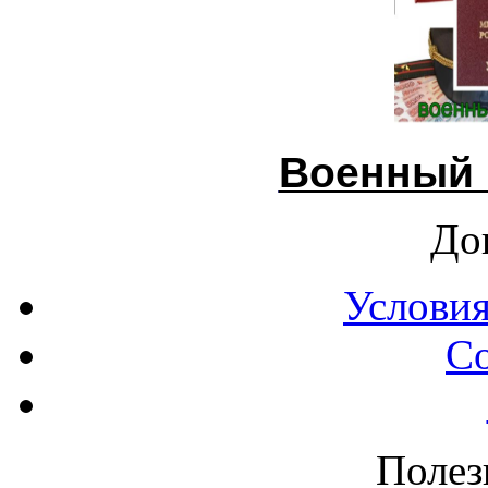
Военный 
До
Условия
С
Полез