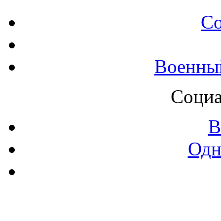
С
Военны
Социа
В
Одн
Контак