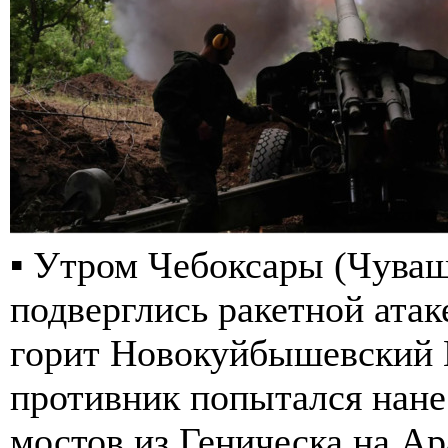
▪️ Утром Чебоксары (Чуваш
подверглись ракетной атак
горит Новокуйбышевский 
противник попытался нане
мостов из Геническа на Ар