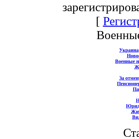
зарегистриров
[
Регист
Военны
Украина
Новос
Военные 
Ж
За отмен
Пенсионе
Па
Н
Юрид
Жит
Ви
Ст