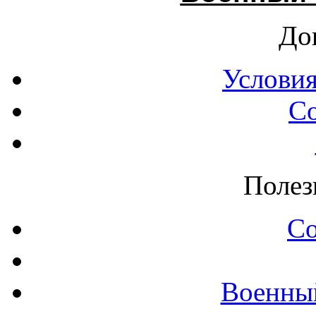
До
Условия
С
Полез
С
Военны