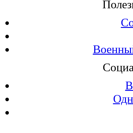
Полез
С
Военны
Социа
В
Одн
Контак