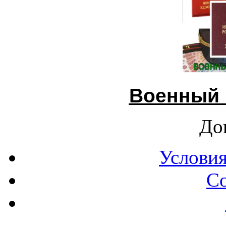
Военный 
До
Условия
С