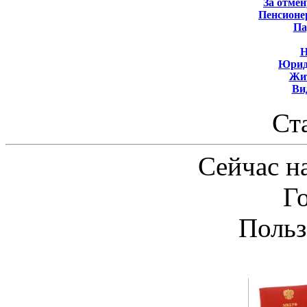
За отмен
Пенсионе
Па
Н
Юрид
Жит
Ви
Ст
Сейчас на
Г
Польз