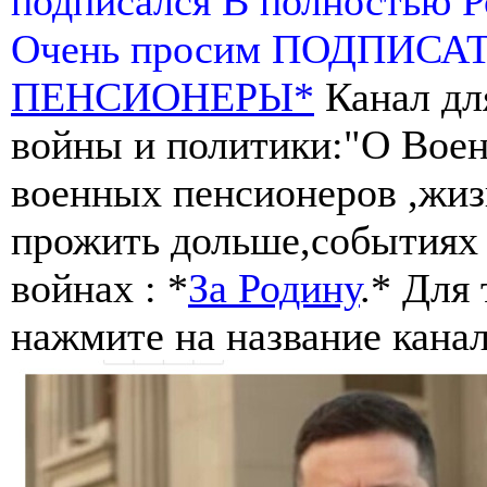
подписался В полностью 
Очень просим ПОДПИСА
ПЕНСИОНЕРЫ*
Канал дл
войны и политики:"О Воен
военных пенсионеров ,жиз
прожить дольше,событиях 
войнах : *
За Родину
.* Для
нажмите на название канал