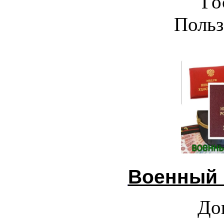
Го
Польз
Военный 
До