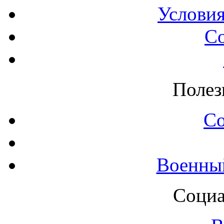
Условия
С
Полез
С
Военны
Социа