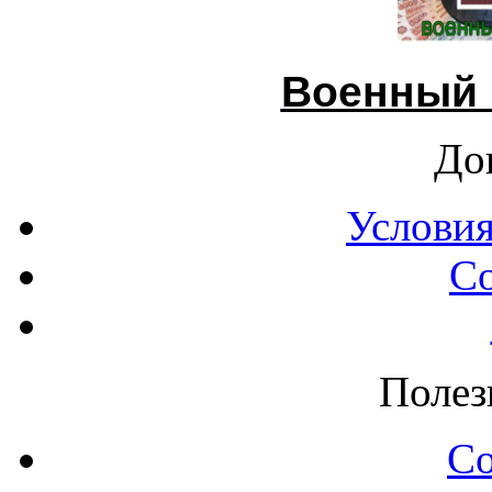
Военный 
До
Условия
С
Полез
С