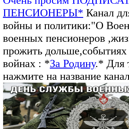
ПЕНСИОНЕРЫ*
Канал дл
войны и политики:"О Воен
военных пенсионеров ,жиз
прожить дольше,событиях 
войнах : *
За Родину
.* Для
нажмите на название канал