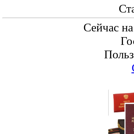
Ст
Сейчас на
Го
Польз