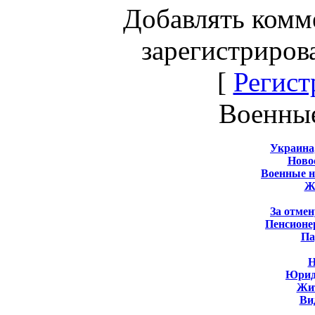
Добавлять комм
зарегистриров
[
Регист
Военны
Украина
Новос
Военные 
Ж
За отмен
Пенсионе
Па
Н
Юрид
Жит
Ви