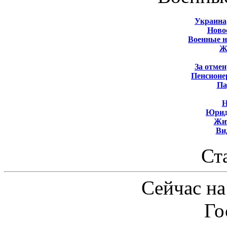
Украина
Новос
Военные 
Ж
За отмен
Пенсионе
Па
Н
Юрид
Жит
Ви
Ст
Сейчас на
Го