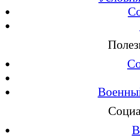
С
Полез
С
Военны
Социа
В