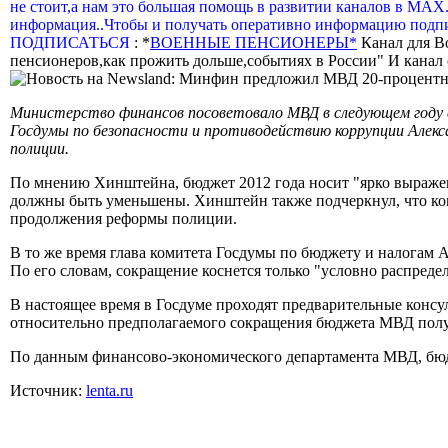
не стоит,а нам это большая помощь в развитии каналов в МАХ
информация..Чтобы и получать оперативно информацию подпи
ПОДПИСАТЬСЯ
: *
ВОЕННЫЕ ПЕНСИОНЕРЫ*
Канал для В
пенсионеров,как прожить дольше,событиях в России" И канал о
Министерство финансов посоветовало МВД в следующем году с
Госдумы по безопасности и противодействию коррупции Алек
полиции.
По мнению Хинштейна, бюджет 2012 года носит "ярко выраженн
должны быть уменьшены. Хинштейн также подчеркнул, что ком
продолжения реформы полиции.
В то же время глава комитета Госдумы по бюджету и налогам А
По его словам, сокращение коснется только "условно распредел
В настоящее время в Госдуме проходят предварительные конс
относительно предполагаемого сокращения бюджета МВД получ
По данным финансово-экономи­че­ского департамента МВД, бюдж
Источник:
lenta.ru