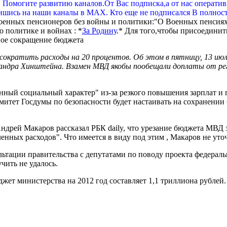
. Помогите развитию каналов.От Вас подписка,а от нас операти
шись на наши каналы в МАХ. Кто еще не подписался В полнос
оенных пенсионеров без войны и политики:"О Военных пенсиях
 политике и войнах : *
За Родину
.* Для того,чтобы присоединит
ократить расходы на 20 процентов. Об этом в пятницу, 13 июл
сандра Хинштейна. Взамен МВД якобы пообещали доплаты от ре
ый социальный характер" из-за резкого повышения зарплат и п
итет Госдумы по безопасности будет настаивать на сохранении
ндрей Макаров рассказал РБК daily, что урезание бюджета МВД 
енных расходов". Что имеется в виду под этим , Макаров не уто
ультации правительства с депутатами по поводу проекта федер
ить не удалось.
ет министерства на 2012 год составляет 1,1 триллиона рублей. 