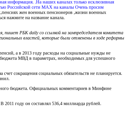
вная информация. .На наших каналах только исклюзивная
тью Российской сети МАХ на каналы Очень просим
,пенсиях жен военных пенсионеров ,жизни военных
ься нажмите на название канала.
я, пишет РБК daily со ссылкой на зампредседателя комитета
гиональных властей, которые были отменены в ходе реформы
енсий, а в 2013 году расходы на социальные нужды не
 бюджета МВД в параметрах, необходимых для успешного
за счет сокращения социальных обязательств не планируется.
чнил.
ального бюджета. Официальных комментариев в Минфине
В 2011 году он составлял 536,4 миллиарда рублей.