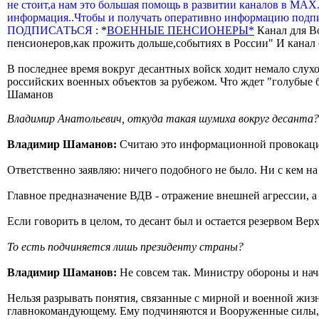
не стоит,а нам это большая помощь в развитии каналов в МАХ
информация..Чтобы и получать оперативно информацию подпи
ПОДПИСАТЬСЯ
: *
ВОЕННЫЕ ПЕНСИОНЕРЫ*
Канал для В
пенсионеров,как прожить дольше,событиях в России" И канал о
В последнее время вокруг десантных войск ходит немало слухо
российских военных объектов за рубежом. Что ждет "голубые
Шаманов
Владимир Анатольевич, откуда такая шумиха вокруг десанта? На
Владимир Шаманов:
Считаю это информационной провокацие
Ответственно заявляю: ничего подобного не было. Ни с кем на 
Главное предназначение ВДВ - отражение внешней агрессии, 
Если говорить в целом, то десант был и остается резервом Ве
То есть подчиняется лишь президенту страны?
Владимир Шаманов:
Не совсем так. Министру обороны и на
Нельзя разрывать понятия, связанные с мирной и военной жиз
главнокомандующему. Ему подчиняются и Вооруженные силы, и