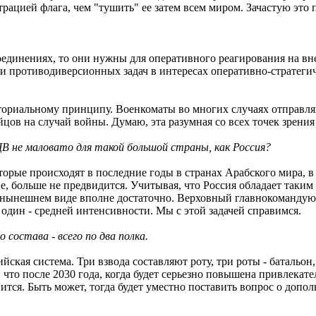
рацией флага, чем "тушить" ее затем всем миром. Зачастую это 
единениях, то они нужны для оперативного реагирования на вне
 противодиверсионных задач в интересах оперативно-стратегич
риториальному принципу. Военкоматы во многих случаях отправл
ойцов на случай войны. Думаю, эта разумная со всех точек зрения
ДВ не маловато для такой большой страны, как Россия?
орые происходят в последние годы в странах Арабского мира, в
 больше не предвидится. Учитывая, что Россия обладает таким 
 нынешнем виде вполне достаточно. Верховный главнокомандую
один - средней интенсивности. Мы с этой задачей справимся.
состава - всего по два полка.
ская система. Три взвода составляют роту, три роты - батальон,
 что после 2030 года, когда будет серьезно повышена привлека
ится. Быть может, тогда будет уместно поставить вопрос о доп