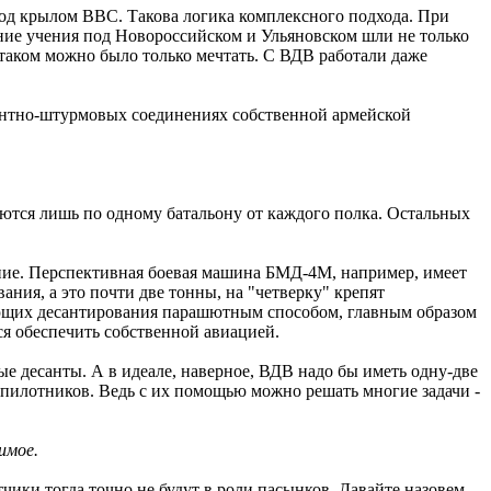
од крылом ВВС. Такова логика комплексного подхода. При
ние учения под Новороссийском и Ульяновском шли не только
 таком можно было только мечтать. С ВДВ работали даже
сантно-штурмовых соединениях собственной армейской
ются лишь по одному батальону от каждого полка. Остальных
ение. Перспективная боевая машина БМД-4М, например, имеет
ния, а это почти две тонны, на "четверку" крепят
ающих десантирования парашютным способом, главным образом
ся обеспечить собственной авиацией.
е десанты. А в идеале, наверное, ВДВ надо бы иметь одну-две
пилотников. Ведь с их помощью можно решать многие задачи -
имое.
тчики тогда точно не будут в роли пасынков. Давайте назовем