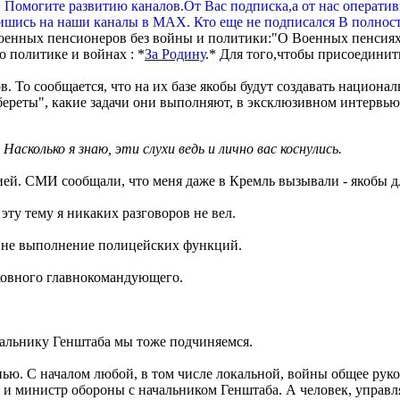
. Помогите развитию каналов.От Вас подписка,а от нас операти
шись на наши каналы в МАХ. Кто еще не подписался В полнос
оенных пенсионеров без войны и политики:"О Военных пенсиях
 политике и войнах : *
За Родину
.* Для того,чтобы присоединит
в. То сообщается, что на их базе якобы будут создавать национ
 береты", какие задачи они выполняют, в эксклюзивном интерв
сколько я знаю, эти слухи ведь и лично вас коснулись.
й. СМИ сообщали, что меня даже в Кремль вызывали - якобы д
эту тему я никаких разговоров не вел.
а не выполнение полицейских функций.
рховного главнокомандующего.
чальнику Генштаба мы тоже подчиняемся.
нью. С началом любой, в том числе локальной, войны общее ру
 министр обороны с начальником Генштаба. А человек, управл