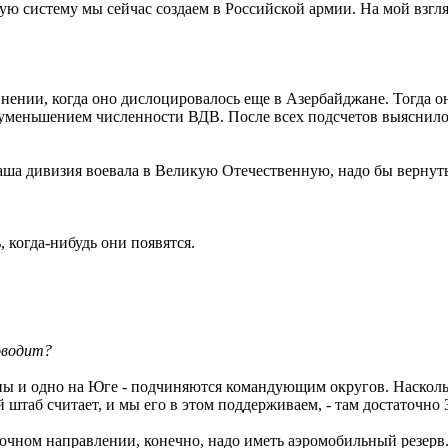
ю систему мы сейчас создаем в Российской армии. На мой взгля
инении, когда оно дислоцировалось еще в Азербайджане. Тогда 
 уменьшением численности ВДВ. После всех подсчетов выяснилос
наша дивизия воевала в Великую Отечественную, надо бы вернуть
 когда-нибудь они появятся.
оводит?
ны и одно на Юге - подчиняются командующим округов. Наскольк
й штаб считает, и мы его в этом поддерживаем, - там достаточн
очном направлении, конечно, надо иметь аэромобильный резерв