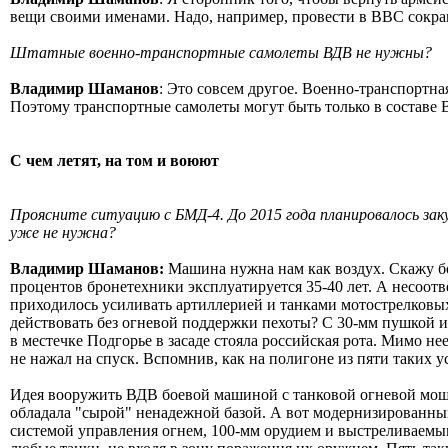
вещи своими именами. Надо, например, провести в ВВС сокр
Штатные военно-транспортные самолеты ВДВ не нужны?
Владимир Шаманов
: Это совсем другое. Военно-транспортна
Поэтому транспортные самолеты могут быть только в составе 
С чем летят, на том и воюют
Проясните ситуацию с БМД-4. До 2015 года планировалось за
уже не нужна?
Владимир Шаманов:
Машина нужна нам как воздух. Скажу бо
процентов бронетехники эксплуатируется 35-40 лет. А несоо
приходилось усиливать артиллерией и танками мотострелковых
действовать без огневой поддержки пехоты? С 30-мм пушкой 
в местечке Подгорье в засаде стояла российская рота. Мимо 
не нажал на спуск. Вспомнив, как на полигоне из пяти таких у
Идея вооружить ВДВ боевой машиной с танковой огневой мощью
обладала "сырой" ненадежной базой. А вот модернизированный
системой управления огнем, 100-мм орудием и выстреливаемым