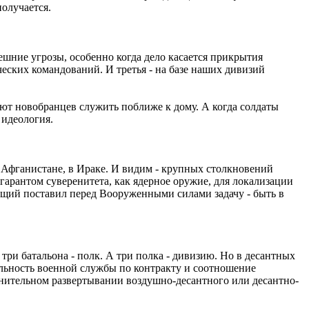
получается.
шние угрозы, особенно когда дело касается прикрытия
еских командований. И третья - на базе наших дивизий
яют новобранцев служить поближе к дому. А когда солдаты
 идеология.
 Афганистане, в Ираке. И видим - крупных столкновений
гарантом суверенитета, как ядерное оружие, для локализации
щий поставил перед Вооруженными силами задачу - быть в
 три батальона - полк. А три полка - дивизию. Но в десантных
тельность военной службы по контракту и соотношение
олнительном развертывании воздушно-десантного или десантно-