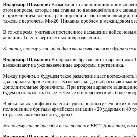
Владимир Шаманов:
Возможности авиационной промышленнос
этом вопросы, которые мы ставим по взаимодействию с авиац
с применением военно-транспортной и фронтовой авиации, но 
тяжелые вертолеты Ми-26. Никаких проблем в межвидовом вз
В то же время, учитывая постепенное насыщение войск новым
авиации. То есть вертолетных подразделений.
Кстати, почему у вас одни дивизии называются воздушно-дес
Владимир Шаманов:
В первых выбрасывают с парашютами 100
высаживают на уже захваченные аэродромы противника.
Между прочим, в будущем такое разделение даст возможность
два варианта бронезащиты. Базовый - когда выбрасывают машин
дополнительные бронелисты. При втором варианте защищеннос
будем использовать более тяжелые и в перспективе - более в
В локальных конфликтах, если судить по опыту чеченских кам
полноценные бригады армейской авиации - 20 ударных и 40 т
от разведывательных до ударных.
Но почему такие бригады не оставить в ВВС? Допустим, вам 
Владимир Шаманов
: Я сторонник того, чтобы вернуть армей