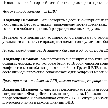
Появление новой "горячей точки" легче предотвратить демонст
Чем же тогда занимается ВДВ?
Владимир Шаманов:
Если говорить о десантно-штурмовых со
госграницы. Вторая функция - выполнение противодесантных и
готовится мобилизационный ресурс для военных округов.
Не секрет, что призыв сейчас стараются организовать по тер
увольняются в запас, не приходится ломать голову, где взять б
На ваш взгляд, четырех десантных дивизий и одной бригады В
Владимир Шаманов:
Мы постоянно анализируем события, кот
больших людских масс, которые были во Второй мировой войне,
конфликтов масштаба пятидневной войны с Грузией ВДВ в их
состоянии одновременно локализовать один конфликт малой и 
Даже при том, что дивизии ВДВ, можно сказать, сокращенного 
Владимир Шаманов:
Существует классическая троичная россий
соединениях сейчас действительно по два полка. Не исключаю,
профессионалов к призывникам станет 70 к 30, ситуация измен
штурмового полка в каждой дивизии ВДВ.