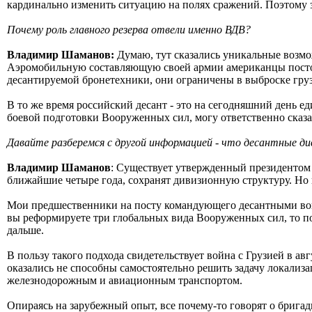
кардинально изменить ситуацию на полях сражений. Поэтому з
Почему роль главного резерва отвели именно ВДВ?
Владимир Шаманов:
Думаю, тут сказались уникальные возмо
Аэромобильную составляющую своей армии американцы постоян
десантируемой бронетехники, они ограничены в выброске груз
В то же время российский десант - это на сегодняшний день 
боевой подготовки Вооруженных сил, могу ответственно сказат
Давайте разберемся с другой информацией - что десантные д
Владимир Шаманов
: Существует утвержденный президентом 
ближайшие четыре года, сохранят дивизионную структуру. Но
Мои предшественники на посту командующего десантными вой
вы реформируете три глобальных вида Вооруженных сил, то пок
дальше.
В пользу такого подхода свидетельствует война с Грузией в авг
оказались не способны самостоятельно решить задачу локализ
железнодорожным и авиационным транспортом.
Опираясь на зарубежный опыт, все почему-то говорят о бригадн