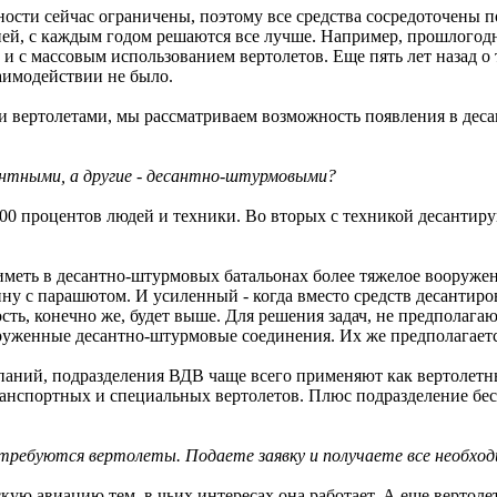
ти сейчас ограничены, поэтому все средства сосредоточены п
ией, с каждым годом решаются все лучше. Например, прошлогод
и с массовым использованием вертолетов. Еще пять лет назад о
аимодействии не было.
и вертолетами, мы рассматриваем возможность появления в де
антными, а другие - десантно-штурмовыми?
 процентов людей и техники. Во вторых с техникой десантиру
 иметь в десантно-штурмовых батальонах более тяжелое вооруж
у с парашютом. И усиленный - когда вместо средств десантирова
ть, конечно же, будет выше. Для решения задач, не предполаг
ооруженные десантно-штурмовые соединения. Их же предполагает
паний, подразделения ВДВ чаще всего применяют как вертолетны
ранспортных и специальных вертолетов. Плюс подразделение бес
требуются вертолеты. Подаете заявку и получаете все необход
скую авиацию тем, в чьих интересах она работает. А еще вертоле