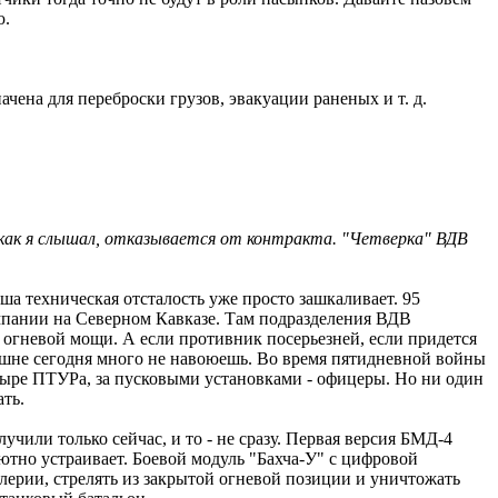
ю.
ачена для переброски грузов, эвакуации раненых и т. д.
 как я слышал, отказывается от контракта. "Четверка" ВДВ
а техническая отсталость уже просто зашкаливает. 95
мпании на Северном Кавказе. Там подразделения ВДВ
 огневой мощи. А если противник посерьезней, если придется
ашне сегодня много не навоюешь. Во время пятидневной войны
етыре ПТУРа, за пусковыми установками - офицеры. Но ни один
ать.
или только сейчас, и то - не сразу. Первая версия БМД-4
ютно устраивает. Боевой модуль "Бахча-У" с цифровой
лерии, стрелять из закрытой огневой позиции и уничтожать