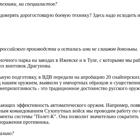
техники, ни специалистов?
доверять дорогостоящую боевую технику? Здесь надо исходить и
российского производства и остались ими не слишком довольны.
очного парка на заводах в Ижевске и в Туле, с которыми мы ра
ких винтовок Драгунова.
ьную подготовку, в ВДВ передали на апробацию 20 снайперских
д нашим оружием, выявили у импортных образцов и существенны
о неприхотливость - это традиционное достоинство русского оруж
вающих эффективность автоматического оружия. Например, появ
авным командованием Сухопутных войск мы проводим работу по
менты системы "Полет-К". Она позволит значительно сократить в
 поражения противника.
мально?