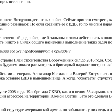
десь все логично.
жности Воздушно-десантных войск. Сейчас принято смотреть, 
но развивают. Но если сравнить ее с ВДВ, то по многим парам
а.
единственный род войск, где батальоны готовы действовать в п
ь: никто в Cилах общего назначения выполнение таких задач по
ивизии все же переформируют в бригады?
страны План строительства Вооруженных сил до 2016 года. Согл
 в будущем можем рассмотреть и бригадный вариант построения
сками - генералы Александр Колмаков и Валерий Евтухович - в
а оставьте ВДВ в нынешнем виде. А когда "обкатаете" структур
усте 2008 года. 19-я бригада СКВО, как и в целом 58-я армия, ко
ации агрессора на территории Южной Осетии. Зато это сделали 
ой структуре американской армии, но забывают - у них ведь и д