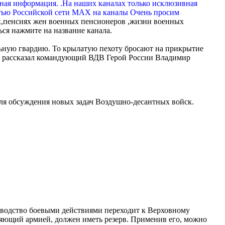
вная информация. .На наших каналах только исклюзивная
тью Российской сети МАХ на каналы Очень просим
,пенсиях жен военных пенсионеров ,жизни военных
ься нажмите на название канала.
альную гвардию. То крылатую пехоту бросают на прикрытие
ью рассказал командующий ВДВ Герой России Владимир
ля обсуждения новых задач Воздушно-десантных войск.
ководство боевыми действиями переходит к Верховному
яющий армией, должен иметь резерв. Применив его, можно