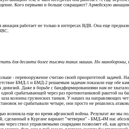
ащение. Кого первыми и больше сокращают? Армейскую авиаци
я авиация работает не только в интересах ВДВ. Она еще предназн
ВВС.
купить для десанта более тысячи таких машин. Но минобороны,
льше - перевооружение считаю своей приоритетной задачей. Наш
тветствие БМД-1 и БМД-2 решаемым задачам показали еще обе ка
 дивизий. Даже в борьбе с бандформированиями нам не хватало
и одной срабатывающей через раз противотанковой ракетой на б
нее шла колонна грузинских танков. У наших на направляющих ч
становок не срабатывали четыре, они просто не решились атаков
 возникла еще во время афганской войны. Результат же мы получ
, сделанный в Кургане вариант "четверки" - БМД-4М нас абсол
и через ствол управляемыми снарядами позволяет ей, как артил