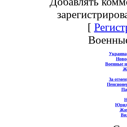
Добавлять комм
зарегистриров
[
Регист
Военны
Украина
Новос
Военные 
Ж
За отмен
Пенсионе
Па
Н
Юрид
Жит
Ви