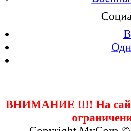
Социа
В
Одн
Контак
ВНИМАНИЕ !!!! На сай
ограничени
Copyright MyCorp ©