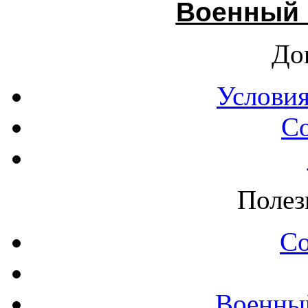
Военный 
До
Условия
С
Полез
С
Военны