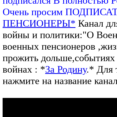
подписался В полностью 
Очень просим ПОДПИСА
ПЕНСИОНЕРЫ*
Канал дл
войны и политики:"О Воен
военных пенсионеров ,жиз
прожить дольше,событиях 
войнах : *
За Родину
.* Для
нажмите на название канал