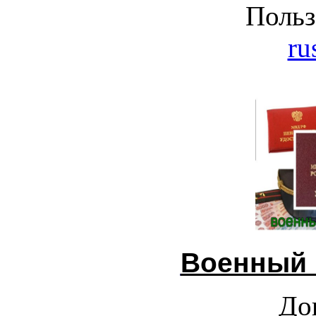
Польз
ru
Военный 
До