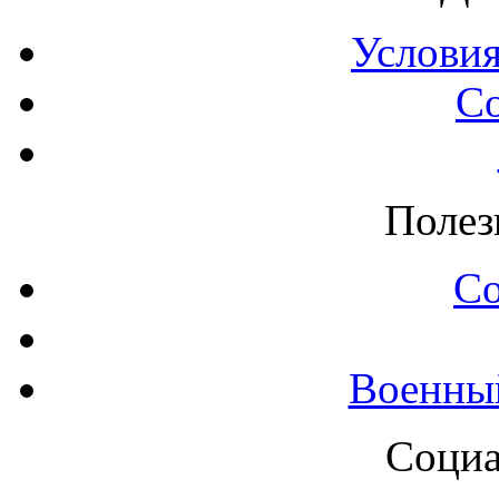
Условия
С
Полез
С
Военны
Социа