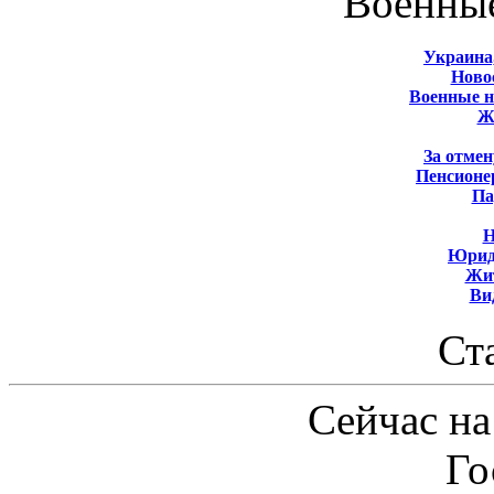
Военны
Украина
Новос
Военные 
Ж
За отмен
Пенсионе
Па
Н
Юрид
Жит
Ви
Ст
Сейчас на
Го