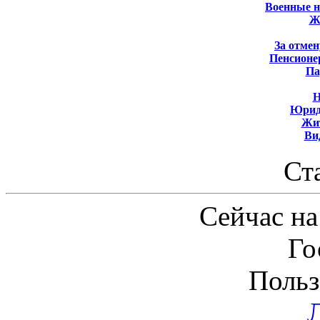
Военные 
Ж
За отмен
Пенсионе
Па
Н
Юрид
Жит
Ви
Ст
Сейчас на
Го
Польз