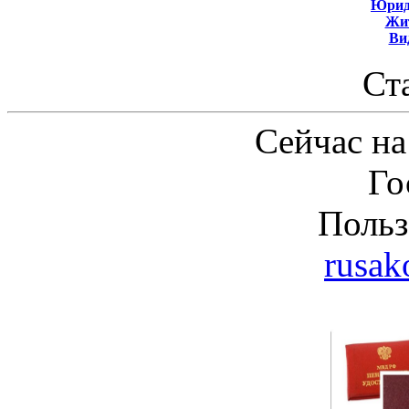
Юрид
Жит
Ви
Ст
Сейчас на
Го
Польз
rusak