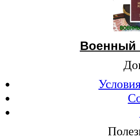
Военный 
До
Условия
С
Полез