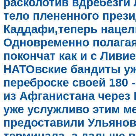
расколотив вдребезги 
тело плененного през
Каддафи,теперь нацел
Одновременно полагая
покончат как и с Ливи
НАТОвские бандиты уж
переброске своей 180 
из Афганистана через
уже услужливо этим 
предоставили Ульяновс
терминала, а дальше в