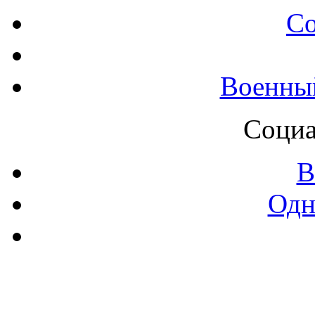
С
Военны
Социа
В
Одн
Контак