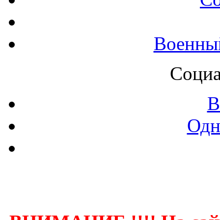
Военны
Социа
В
Одн
Контак