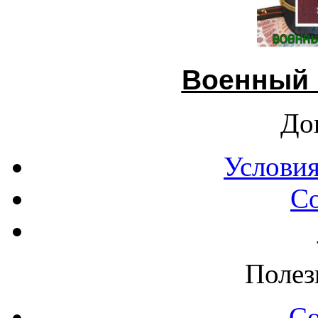
Военный 
До
Условия
С
Полез
С