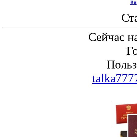
Ви
Ст
Сейчас на
Г
Польз
talka77