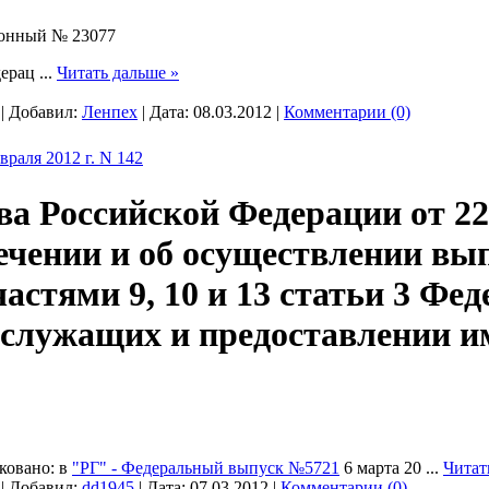
ионный № 23077
дерац
...
Читать дальше »
 | Добавил:
Ленпех
| Дата:
08.03.2012
|
Комментарии (0)
раля 2012 г. N 142
Российской Федерации от 22 ф
ечении и об осуществлении вы
астями 9, 10 и 13 статьи 3 Фе
ослужащих и предоставлении 
ковано: в
"РГ" - Федеральный выпуск №5721
6 марта 20
...
Читат
 | Добавил:
dd1945
| Дата:
07.03.2012
|
Комментарии (0)