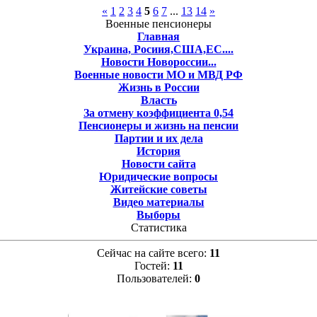
«
1
2
3
4
5
6
7
...
13
14
»
Военные пенсионеры
Главная
Украина, Росиия,США,ЕС....
Новости Новороссии...
Военные новости МО и МВД РФ
Жизнь в России
Власть
За отмену коэффициента 0,54
Пенсионеры и жизнь на пенсии
Партии и их дела
История
Новости сайта
Юридические вопросы
Житейские советы
Видео материалы
Выборы
Статистика
Сейчас на сайте всего:
11
Гостей:
11
Пользователей:
0