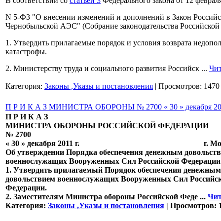
В соответствии со
статьей 3
Федерального закона от 12 февраля
N 5-ФЗ "О внесении изменений и дополнений в Закон Российс
Чернобыльской АЭС" (Собрание законодательства Российской Ф
1. Утвердить прилагаемые порядок и условия возврата недо
катастрофы.
2. Министерству труда и социального развития Российск
...
Чит
Категория:
Законы ,Указы и постановления
| Просмотров: 1470
П Р И К А З МИНИСТРА ОБОРОНЫ № 2700 « 30 » декабря 201
П Р И К А З
МИНИСТРА ОБОРОНЫ РОССИЙСКОЙ ФЕДЕРАЦИИ
№ 2700
« 30 » декабря 2011 г. г. Мос
Об утверждении Порядка обеспечения денежным довольст
военнослужащих Вооруженных Сил Российской Федерации
1. Утвердить прилагаемый Порядок обеспечения денежны
довольствием военнослужащих Вооруженных Сил Российс
Федерации.
2. Заместителям Министра обороны Российской Феде
...
Чит
Категория:
Законы ,Указы и постановления
| Просмотров: 