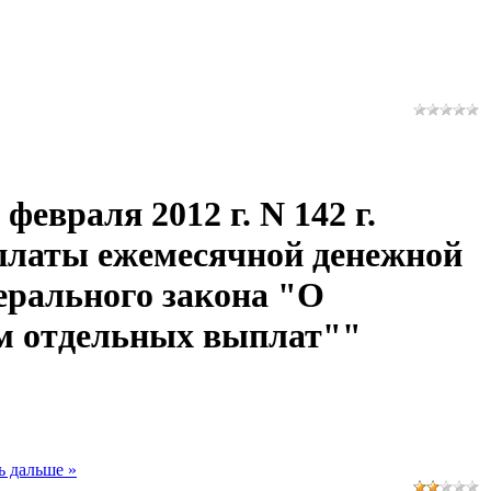
евраля 2012 г. N 142 г.
платы ежемесячной денежной
дерального закона "О
им отдельных выплат""
ь дальше »