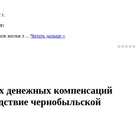
 г.
т:
ков жилья л
...
Читать дальше »
ых денежных компенсаций
дствие чернобыльской