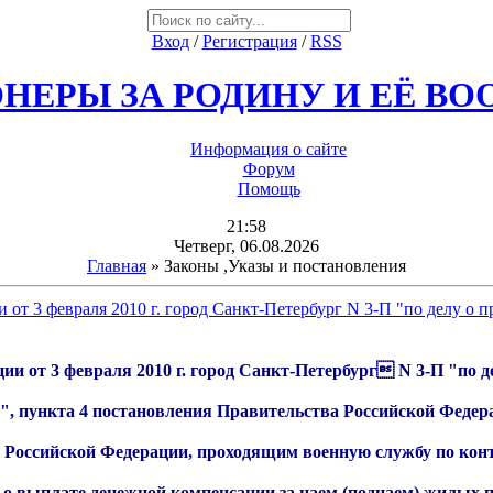
Вход
/
Регистрация
/
RSS
НЕРЫ ЗА РОДИНУ И ЕЁ В
Информация о сайте
Форум
Помощь
21:58
Четверг, 06.08.2026
Главная
»
Законы ,Указы и постановления
т 3 февраля 2010 г. город Санкт-Петербург N 3-П "по делу о 
и от 3 февраля 2010 г. город Санкт-Петербург N 3-П "по де
х", пункта 4 постановления Правительства Российской Феде
Российской Федерации, проходящим военную службу по конт
я о выплате денежной компенсации за наем (поднаем) жилых