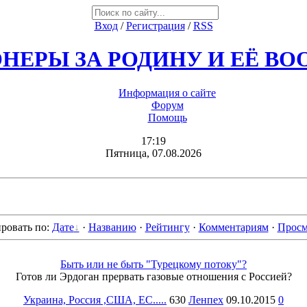
Вход
/
Регистрация
/
RSS
НЕРЫ ЗА РОДИНУ И ЕЁ В
Информация о сайте
Форум
Помощь
17:19
Пятница, 07.08.2026
ровать по
:
Дате
·
Названию
·
Рейтингу
·
Комментариям
·
Просм
Быть или не быть "Турецкому потоку"?
Готов ли Эрдоган прервать газовые отношения с Россией?
Украина, Россия ,США, ЕС.....
630
Ленпех
09.10.2015
0