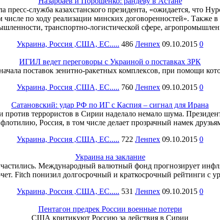
Назарбаев и Порошенко: рандеву в Астане
ла пресс-служба казахстанского президента, «ожидается, что Н
 числе по ходу реализации минских договоренностей». Также в
ышленности, транспортно-логистической сфере, агропромышленн
Украина, Россия ,США, ЕС.....
486
Ленпех
09.10.2015
0
ИГИЛ ведет переговоры с Украиной о поставках ЗРК
ачала поставок зенитно-ракетных комплексов, при помощи кото
Украина, Россия ,США, ЕС.....
760
Ленпех
09.10.2015
0
Сатановский: удар РФ по ИГ с Каспия – сигнал для Ирана
и против террористов в Сирии наделало немало шума. Президен
лотилию, Россия, в том числе делает прозрачный намек друзья
Украина, Россия ,США, ЕС.....
722
Ленпех
09.10.2015
0
Украина на заклание
 участились. Международный валютный фонд прогнозирует инфля
чет. Fitch понизил долгосрочный и краткосрочный рейтинги с 
Украина, Россия ,США, ЕС.....
531
Ленпех
09.10.2015
0
Пентагон предрек России военные потери
США критикуют Россию за действия в Сирии