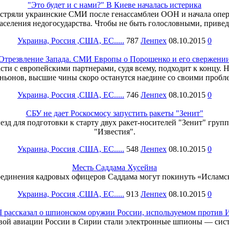
"Это будет и с нами?" В Киеве началась истерика
м застряли украинские СМИ после генассамблеи ООН и начала оп
аселения недогосударства. Чтобы не быть голословными, привед
Украина, Россия ,США, ЕС.....
787
Ленпех
08.10.2015
0
Отрезвление Запада. СМИ Европы о Порошенко и его свержени
сти с европейскими партнерами, судя всему, подходит к концу. 
ньонов, высшие чины скоро останутся наедине со своими пробл
Украина, Россия ,США, ЕС.....
746
Ленпех
08.10.2015
0
СБУ не дает Роскосмосу запустить ракеты "Зенит"
езд для подготовки к старту двух ракет-носителей "Зенит" гр
"Известия".
Украина, Россия ,США, ЕС.....
548
Ленпех
08.10.2015
0
Месть Саддама Хусейна
единения кадровых офицеров Саддама могут покинуть «Исламск
Украина, Россия ,США, ЕС.....
913
Ленпех
08.10.2015
0
I рассказал о шпионском оружии России, используемом против 
ой авиации России в Сирии стали электронные шпионы — системы