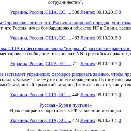
сотрудничество".
Украина, Россия ,США, ЕС.....
508
Ленпех
09.10.2015
0
:Порошенко считает, что РФ рушит мировой порядок, уничтож
, что Россия, начав бомбардировки объектов ИГ в Сирии, расша
Украина, Россия ,США, ЕС.....
463
Ленпех
09.10.2015
0
ова: США от бессильной злобы "взорвали" российские ракеты в
ентировала сообщение телеканала CNN о российских ракетах, 
Украина, Россия ,США, ЕС.....
711
Ленпех
09.10.2015
0
е заставляет украинских фермеров рисковать жизнью, чтобы п
е голод в Крыму? Почему не пишете обращения к Путину или там
самый татаристый крымский татарин Джемилев всю эту кашу зав
Украина, Россия ,США, ЕС.....
446
Ленпех
09.10.2015
0
Русская «Буря в пустыне»
Ирак собирается обратиться к РФ за военной помощью
Украина, Россия ,США, ЕС.....
423
Ленпех
09.10.2015
0
Асад больше не бежит, Асад наступает