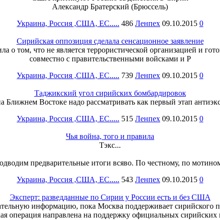
Александр Братерский (Брюссель)
Украина, Россия ,США, ЕС.....
486
Ленпех
09.10.2015
0
Сирийская оппозиция сделала сенсационное заявление
а о том, что не является террористической организацией и гото
совместно с правительственными войсками и Р
Украина, Россия ,США, ЕС.....
739
Ленпех
09.10.2015
0
Таджикский угол сирийских бомбардировок
а Ближнем Востоке надо рассматривать как первый этап антиэк
Украина, Россия ,США, ЕС.....
515
Ленпех
09.10.2015
0
Чья война, того и правила
Тэкс...
одводим предварительные итоги всяво. По честному, по мотином
Украина, Россия ,США, ЕС.....
543
Ленпех
09.10.2015
0
Эксперт: разведданные по Сирии у России есть и без США
ательную информацию, пока Москва поддерживает сирийского п
кая операция направлена на поддержку официальных сирийских в