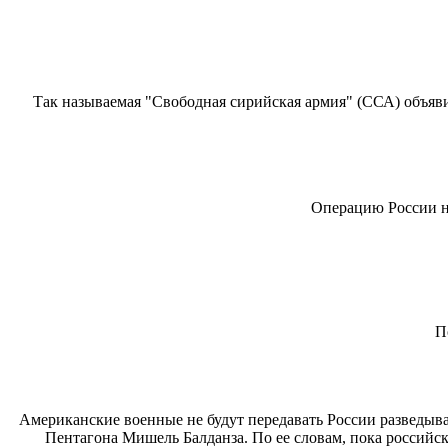
Так называемая "Свободная сирийская армия" (ССА) объявил
Операцию России н
П
Американские военные не будут передавать России разведыв
Пентагона Мишель Балданза. По ее словам, пока российс