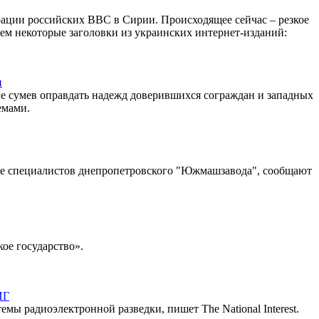
ерации российских ВВС в Сирии. Происходящее сейчас – резкое
ем некоторые заголовки из украинских интернет-изданий:
и
Не сумев оправдать надежд доверившихся сограждан и западных
емами.
уппе специалистов днепропетровского "Южмашзавода", сообщают
ое государство».
ИГ
 радиоэлектронной разведки, пишет The National Interest.