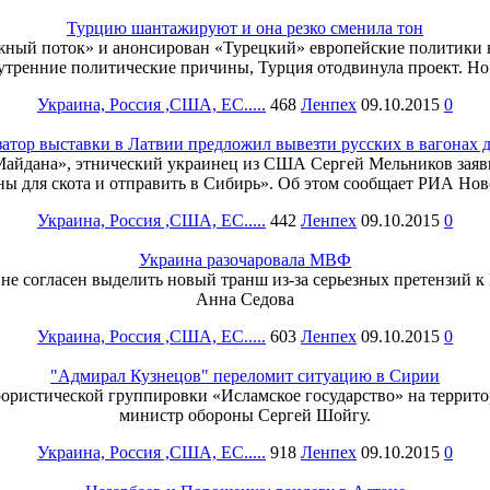
Турцию шантажируют и она резко сменила тон
ный поток» и анонсирован «Турецкий» европейские политики на
внутренние политические причины, Турция отодвинула проект. Но 
Украина, Россия ,США, ЕС.....
468
Ленпех
09.10.2015
0
атор выставки в Латвии предложил вывезти русских в вагонах д
айдана», этнический украинец из США Сергей Мельников заяви
ны для скота и отправить в Сибирь». Об этом сообщает РИА Нов
Украина, Россия ,США, ЕС.....
442
Ленпех
09.10.2015
0
Украина разочаровала МВФ
не согласен выделить новый транш из-за серьезных претензий к
Анна Седова
Украина, Россия ,США, ЕС.....
603
Ленпех
09.10.2015
0
"Адмирал Кузнецов" переломит ситуацию в Сирии
ррористической группировки «Исламское государство» на терри
министр обороны Сергей Шойгу.
Украина, Россия ,США, ЕС.....
918
Ленпех
09.10.2015
0