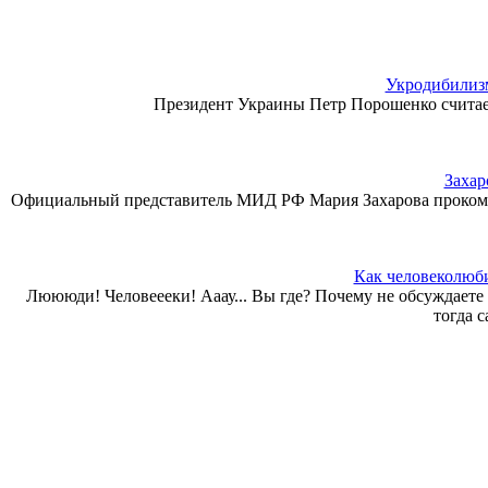
Укродибилизм
Президент Украины Петр Порошенко считает
Захар
Официальный представитель МИД РФ Мария Захарова прокомм
Как человеколюби
Люююди! Человеееки! Ааау... Вы где? Почему не обсуждает
тогда 