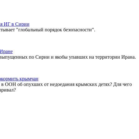
ая ИГ в Сирии
тывает "глобальный порядок безопасности".
 Иране
выпущенных по Сирии и якобы упавших на территории Ирана.
рокормить крымчан
 в ООН об опухших от недоедания крымских детях? Для чего
аривал?