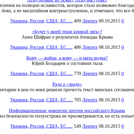
упления на позиции исламистов, которое стало возможно благо
х боях, а не масштабном контрнаступлении, и отмечают, что все 
Украина, Россия ,США, ЕС.....
409
Ленпех
09.10.2015
0
«Будет у моей тещи кривой зять»?
Анна Шафран о результатах блокады Крыма
Украина, Россия ,США, ЕС.....
486
Ленпех
08.10.2015
0
Кому — война, а кому — и мать родна?
Юрий Болдырев о состоянии тыла
Украина, Россия ,США, ЕС.....
770
Ленпех
08.10.2015
0
Рада о «зраде»
ентарии в кои-то веки решили прочесть текст минских соглашен
Украина, Россия ,США, ЕС.....
705
Ленпех
08.10.2015
0
Информационные диверсии против российского Крыма
оз безопасности полуострова не просматривается, но есть попыт
Украина, Россия ,США, ЕС.....
549
Ленпех
08.10.2015
0