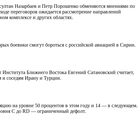
урсултан Назарбаев и Петр Порошенко обменяются мнениями по
 ходе переговоров ожидается рассмотрение направлений
ом комплексе и других областях.
рых боевики смогут бороться с российской авиацией в Сирии.
т Института Ближнего Востока Евгений Сатановский считает,
м и соседям Ирану и Турции.
цию на уровне 50 процентов в этом году и 14 — в следующем.
уровня C до RD — ограниченный дефолт.