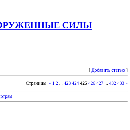
ООРУЖЕННЫЕ СИЛЫ
[
Добавить статью
]
Страницы
:
«
1
2
...
423
424
425
426
427
...
432
433
»
отрам