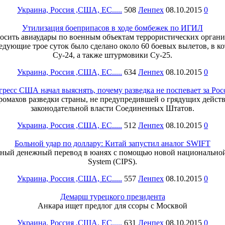
Украина, Россия ,США, ЕС.....
508
Ленпех
08.10.2015
0
Утилизация боеприпасов в ходе бомбежек по ИГИЛ
сить авиаудары по военным объектам террористических организ
дующие трое суток было сделано около 60 боевых вылетов, в 
Су-24, а также штурмовики Су-25.
Украина, Россия ,США, ЕС.....
634
Ленпех
08.10.2015
0
гресс США начал выяснять, почему разведка не поспевает за Рос
омахов разведки страны, не предупредившей о грядущих действ
законодательной власти Соединенных Штатов.
Украина, Россия ,США, ЕС.....
512
Ленпех
08.10.2015
0
Больной удар по доллару: Китай запустил аналог SWIFT
ный денежный перевод в юанях с помощью новой национальной 
System (CIPS).
Украина, Россия ,США, ЕС.....
557
Ленпех
08.10.2015
0
Демарш турецкого президента
Анкара ищет предлог для ссоры с Москвой
Украина, Россия ,США, ЕС.....
631
Ленпех
08.10.2015
0