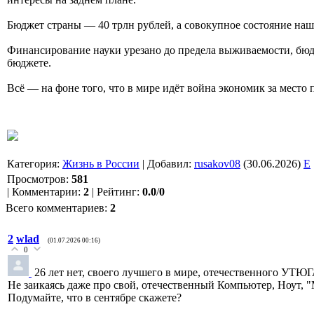
Бюджет страны — 40 трлн рублей, а совокупное состояние наш
Финансирование науки урезано до предела выживаемости, бюдже
бюджете.
Всё — на фоне того, что в мире идёт война экономик за место
Категория
:
Жизнь в России
|
Добавил
:
rusakov08
(30.06.2026)
E
Просмотров
:
581
|
Комментарии
:
2
|
Рейтинг
:
0.0
/
0
Всего комментариев
:
2
2
wlad
(01.07.2026 00:16)
0
26 лет нет, своего лучшего в мире, отечественного УТЮГ
Не заикаясь даже про свой, отечественный Компьютер, Ноут, 
Подумайте, что в сентябре скажете?