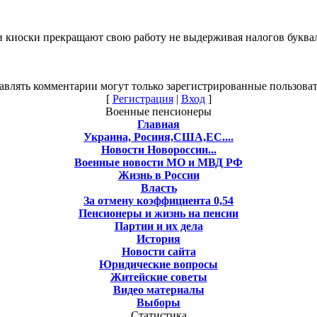
 киоски прекращают свою работу не выдерживая налогов букваль
авлять комментарии могут только зарегистрированные пользоват
[
Регистрация
|
Вход
]
Военные пенсионеры
Главная
Украина, Росиия,США,ЕС....
Новости Новороссии...
Военные новости МО и МВД РФ
Жизнь в России
Власть
За отмену коэффициента 0,54
Пенсионеры и жизнь на пенсии
Партии и их дела
История
Новости сайта
Юридические вопросы
Житейские советы
Видео материалы
Выборы
Статистика