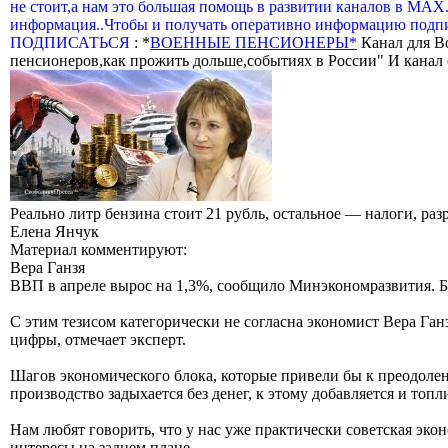
не стоит,а нам это большая помощь в развитии каналов в МАХ
информация..Чтобы и получать оперативно информацию подпи
ПОДПИСАТЬСЯ
: *
ВОЕННЫЕ ПЕНСИОНЕРЫ*
Канал для В
пенсионеров,как прожить дольше,событиях в России" И канал о
Реально литр бензина стоит 21 рубль, остальное — налоги, ра
Елена Янчук
Материал комментируют:
Вера Ганзя
ВВП в апреле вырос на 1,3%, сообщило Минэкономразвития. Бл
С этим тезисом категорически не согласна экономист Вера Ган
цифры, отмечает эксперт.
Шагов экономического блока, которые привели бы к преодоле
производство задыхается без денег, к этому добавляется и топ
Нам любят говорить, что у нас уже практически советская эко
интересы на заднем плане.