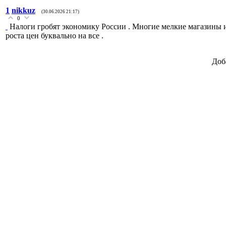
1
nikkuz
(30.06.2026 21:17)
0
Налоги гробят экономику России . Многие мелкие магазины и
роста цен буквально на все .
Доб