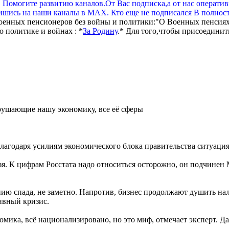
. Помогите развитию каналов.От Вас подписка,а от нас операти
шись на наши каналы в МАХ. Кто еще не подписался В полнос
оенных пенсионеров без войны и политики:"О Военных пенсиях
 политике и войнах : *
За Родину
.* Для того,чтобы присоединит
зрушающие нашу экономику, все её сферы
агодаря усилиям экономического блока правительства ситуация
зя. К цифрам Росстата надо относиться осторожно, он подчинен
нию спада, не заметно. Напротив, бизнес продолжают душить на
ливный кризис.
номика, всё национализировано, но это миф, отмечает эксперт. Д