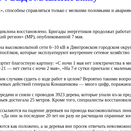
», способны справляться только с мелкими поломками и авария
иклона восстановлено. Бригады энергетиков продолжат работат
ий регион» (МР), опубликованной 7 мая.
 на высоковольтной сети 6−10 кВ в Дмитровском городском окру
посёлков, которые эксплуатируют внутреннее сетевое хозяйство 
ртит благостную картину: «С ночи 1 мая нет электричества в 
9−21 — нет света с ночи 2 мая», «На 7-е сутки приехали с малень
им случаям судить о ходе работ в целом? Вероятно такими вопро
боевых действий генерала Конашенкова — много цифр, поражаю
едачи и сняли с проводов 3923 дерева, которые упали из-за п
ев достигала 25 метров. Кроме того, специалисты восстановил
и“ ссылаются на падение деревьев на провода высоковольтных ли
. «Да они за последние 20 лет ни разу не расчищали охранные з
ся как положено, а за деревья вне просек отвечать невозможн