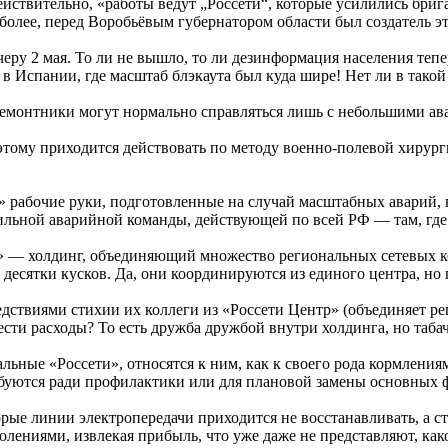
ействительно, «работы ведут „Россети“, которые усилились бри
м более, перед Воробьёвым губернатором области был создатель э
черу 2 мая. То ли не вышло, то ли дезинформация населения тепе
 Испании, где масштаб блэкаута был куда шире! Нет ли в тако
ё ремонтники могут нормально справляться лишь с небольшими ав
этому приходится действовать по методу военно-полевой хирург
» рабочие руки, подготовленные на случай масштабных аварий, 
ильной аварийной команды, действующей по всей РФ — там, где
сети» — холдинг, объединяющий множество региональных сетевых 
есятки кусков. Да, они координируются из единого центра, но 
едствиями стихии их коллеги из «Россети Центр» (объединяет 
нести расходы? То есть дружба дружбой внутри холдинга, но таб
ьные «Россети», относятся к ним, как к своего рода кормлениям
ребуются ради профилактики или для плановой замены основных 
ые линии электропередачи приходится не восстанавливать, а ст
ениями, извлекая прибыль, что уже даже не представляют, как