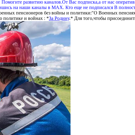
. Помогите развитию каналов.От Вас подписка,а от нас операти
шись на наши каналы в МАХ. Кто еще не подписался В полнос
оенных пенсионеров без войны и политики:"О Военных пенсиях
 политике и войнах : *
За Родину
.* Для того,чтобы присоединит