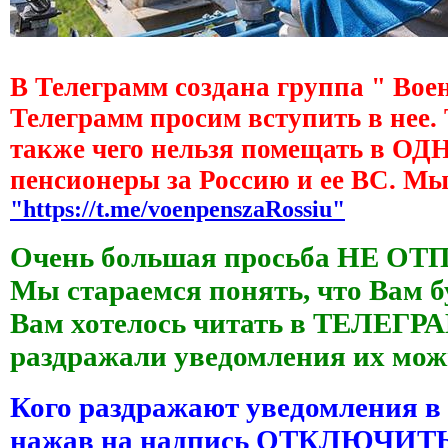
В Телеграмм создана группа " Вое
Телеграмм просим вступить в нее.
также чего нельзя помещать в О
пенсионеры за Россию и ее ВС. М
"https://t.me/voenpenszaRossiu"
Очень большая просьба НЕ ОТ
Мы стараемся понять, что Вам б
Вам хотелось читать в ТЕЛЕГРАМ
раздражали уведомления их 
Кого раздражают уведомления в
нажав на надпись ОТКЛЮЧИ