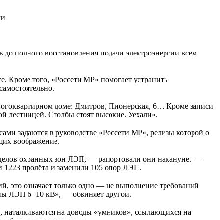
ми
ь до полного восстановления подачи электроэнергии всем
ге. Кроме того, «Россети МР» помогает устранить
самостоятельно.
многоквартирном доме: Дмитров, Пионерская, 6… Кроме записи
кой лестницей. Столбы стоят высокие. Уехали».
сами задаются в руководстве «Россети МР», релизы которой о
щих воображение.
ределов охранных зон ЛЭП, — рапортовали они накануне. —
и 1223 пролёта и заменили 105 опор ЛЭП.
ний, это означает только одно — не выполнение требований
оны ЛЭП 6−10 кВ», — обвиняет другой.
о, наталкиваются на доводы «умников», ссылающихся на