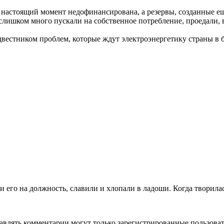
 в настоящий момент недофинансирована, а резервы, созданные 
лишком много пускали на собственное потребление, проедали, 
вестником проблем, которые ждут электроэнергетику страны в 
 его на должность, славили и хлопали в ладоши. Когда творилас
авлять комментарии могут только зарегистрированные пользоват