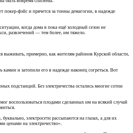
жны быть вовремя спилены.
т покер-фэйс и прячется за тонны демагогии, в надежде
туации, когда дома в пока ещё холодный сезон не
акси, развлечений — тем более, им тяжело.
ся выживать, примерно, как жителям районов Курской области,
ть камин и затопили его в надежде наконец согреться. Вот
рных подстанций. Без электричества остались многие сотни
мог воспользоваться плодами сделанных им на всякий случай
овиться.
буквально, электросети рассыпаются на глазах, а для их
ми ценами на электричество».