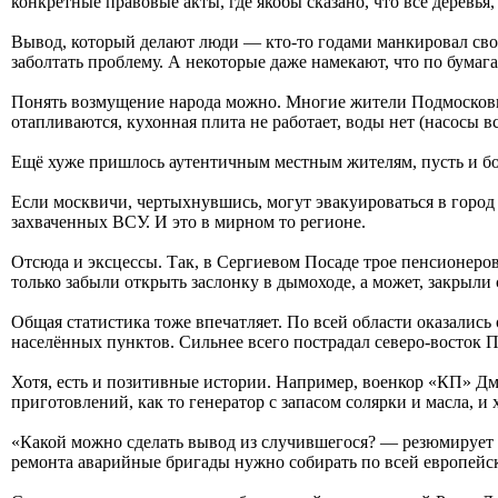
конкретные правовые акты, где якобы сказано, что все деревь
Вывод, который делают люди — кто-то годами манкировал своим
заболтать проблему. А некоторые даже намекают, что по бумаг
Понять возмущение народа можно. Многие жители Подмосковья
отапливаются, кухонная плита не работает, воды нет (насосы вс
Ещё хуже пришлось аутентичным местным жителям, пусть и б
Если москвичи, чертыхнувшись, могут эвакуироваться в город 
захваченных ВСУ. И это в мирном то регионе.
Отсюда и эксцессы. Так, в Сергиевом Посаде трое пенсионеров 
только забыли открыть заслонку в дымоходе, а может, закрыли 
Общая статистика тоже впечатляет. По всей области оказались
населённых пунктов. Сильнее всего пострадал северо-восток 
Хотя, есть и позитивные истории. Например, военкор «КП» Д
приготовлений, как то генератор с запасом солярки и масла, и
«Какой можно сделать вывод из случившегося? — резюмирует он
ремонта аварийные бригады нужно собирать по всей европейск