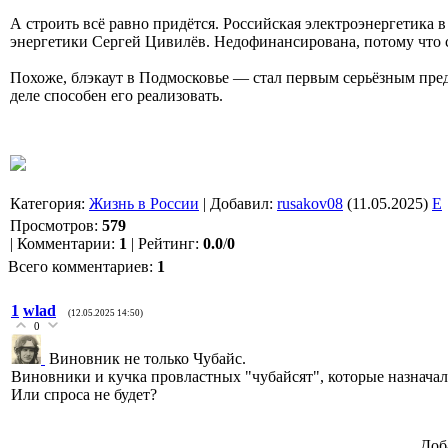
А строить всё равно придётся. Российская электроэнергетика
энергетики Сергей Цивилёв. Недофинансирована, потому что с
Похоже, блэкаут в Подмосковье — стал первым серьёзным пред
деле способен его реализовать.
Категория
:
Жизнь в России
|
Добавил
:
rusakov08
(11.05.2025)
E
Просмотров
:
579
|
Комментарии
:
1
|
Рейтинг
:
0.0
/
0
Всего комментариев
:
1
1
wlad
(12.05.2025 14:50)
0
Виновник не только Чубайс.
Виновники и кучка провластных "чубайсят", которые назначали
Или спроса не будет?
Доб