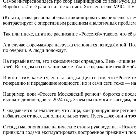
Самое интересное здесь про сбор аварийщиков со всей Руси. Д
Воробьёв. И всё равно сил не хватает. Хотя есть ещё МЧС. Те
(Кстати, глава региона обещал ликвидировать аварию ещё к ве
контрастирует с оперативным решением аналогичных проблем в
Так или иначе, штатное расписание «Россетей» таково, что е
А в случае форс-мажора нагрузка становится неподъёмной. По
по очереди. А люди подождут.
На первый взгляд, это экономически оправдано. Ведь «лишние
хлеб. Выходом из ситуации может быть содержание некой моб
И вот с этим, кажется, есть загвоздка. Дело в том, что «Рос
генерацию и передающие мощности, но и сами сети тоже — на д
Например, пока «Россети Московский регион» борются с посл
выплате дивидендов за 2024 год. Зачем им помогать соседям, 
Складывается впечатление, что лица, контролирующие регионал
избавиться от всех дополнительных трат. Пусть даже они и т
Отсюда малопонятные панические стоны руководства. «Некотор
привыкли годами эксплуатировать построенное прежними покол