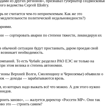
гадами из других регионов», признавал губернатор Подмосковья
того ведомства Сергей Шойгу.
рь не считается чем-то неприемлемым. Как же это
й медлительности политической недальновидности?)
ариями.
ии — сортировать аварии по степени тяжести, ликвидируя их
в обычной ситуации будут простаивать, даром проедая свой
 возникает необходимость.
компаний. То есть Чубайс разделил РАО ЕЭС не только на
при этом велика и степень автономии.
регионы Верхней Волги, Смоленщину и Черноземье) объявили о
ачок — доходы — зарабатываются врозь.
, из которых надо выжать всё что можно. А для этого нужно
фондов.
роить заново», — жалуется директор «Россети МР». Они так
ово это — строить самим?