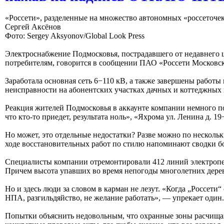
«Россети», разделенные на множество автономных «россеточек
Сергей Аксёнов
Фото: Sergey Aksyonov/Global Look Press
Электроснабжение Подмосковья, пострадавшего от недавнего ц
потребителям, говорится в сообщении ПАО «Россети Московск
Заработала основная сеть 6−110 кВ, а также завершены работы
неисправности на абонентских участках дачных и коттеджных 
Реакция жителей Подмосковья в аккаунте компании немного по
что кто-то приедет, результата ноль», «Яхрома ул. Ленина д. 1
Но может, это отдельные недостатки? Разве можно по нескольк
ходе восстановительных работ по стилю напоминают сводки 
Специалисты компании отремонтировали 412 линий электропер
Причем высота упавших во время непогоды многолетних деревь
Но и здесь люди за словом в карман не лезут. «Когда „Россет
НПА, разгильдяйство, не желание работать», — упрекает один
Попытки объяснить недовольным, что охранные зоны расчищают