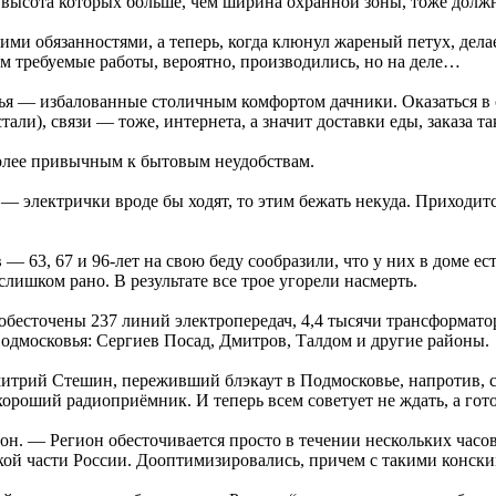
я, высота которых больше, чем ширина охранной зоны, тоже дол
и обязанностями, а теперь, когда клюнул жареный петух, делае
ам требуемые работы, вероятно, производились, но на деле…
 — избалованные столичным комфортом дачники. Оказаться в си
тали), связи — тоже, интернета, а значит доставки еды, заказа т
олее привычным к бытовым неудобствам.
— электрички вроде бы ходят, то этим бежать некуда. Приходит
— 63, 67 и 96-лет на свою беду сообразили, что у них в доме ес
слишком рано. В результате все трое угорели насмерть.
 обесточены 237 линий электропередач, 4,4 тысячи трансформато
Подмосковья: Сергиев Посад, Дмитров, Талдом и другие районы.
митрий Стешин, переживший блэкаут в Подмосковье, напротив, с
 хороший радиоприёмник. И теперь всем советует не ждать, а гот
. — Регион обесточивается просто в течении нескольких часов, 
ой части России. Дооптимизировались, причем с такими конски