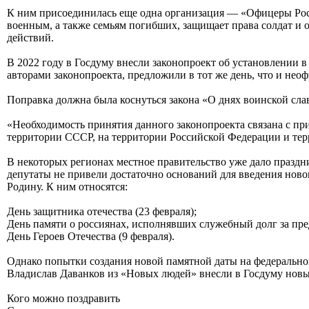
К ним присоединилась еще одна организация — «Офицеры Росси
военным, а также семьям погибших, защищает права солдат и
действий.
В 2022 году в Госдуму внесли законопроект об установлении 
авторами законопроекта, предложили в тот же день, что и не
Поправка должна была коснуться закона «О днях воинской сла
«Необходимость принятия данного законопроекта связана с пр
территории СССР, на территории Российской Федерации и терр
В некоторых регионах местное правительство уже дало праздн
депутаты не привели достаточно оснований для введения новог
Родину. К ним относятся:
День защитника отечества (23 февраля);
День памяти о россиянах, исполнявших служебный долг за пред
День Героев Отечества (9 февраля).
Однако попытки создания новой памятной даты на федерально
Владислав Даванков из «Новых людей» внесли в Госдуму новый
Кого можно поздравить