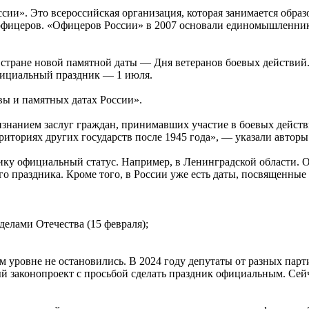
и». Это всероссийская организация, которая занимается образо
 офицеров. «Офицеров России» в 2007 основали единомышленни
в стране новой памятной даты — Дня ветеранов боевых действий
официальный праздник — 1 июля.
вы и памятных датах России».
изнанием заслуг граждан, принимавших участие в боевых дейст
иториях других государств после 1945 года», — указали авторы
ику официальный статус. Например, в Ленинградской области. О
о праздника. Кроме того, в России уже есть даты, посвященные 
елами Отечества (15 февраля);
м уровне не остановились. В 2024 году депутаты от разных пар
 законопроект с просьбой сделать праздник официальным. Сейч