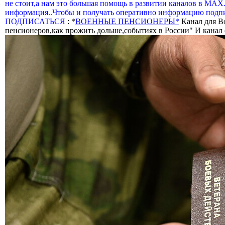
не стоит,а нам это большая помощь в развитии каналов в МАХ
информация..Чтобы и получать оперативно информацию подпи
ПОДПИСАТЬСЯ
: *
ВОЕННЫЕ ПЕНСИОНЕРЫ*
Канал для В
пенсионеров,как прожить дольше,событиях в России" И канал о