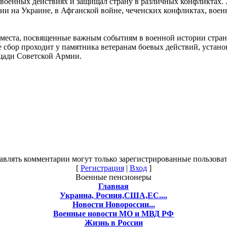
 военных действиях и защищал страну в различных конфликтах. 
ии на Украине, в Афганской войне, чеченских конфликтах, воен
места, посвященные важным событиям в военной истории страны
 сбор проходит у памятника ветеранам боевых действий, устано
щади Советской Армии.
авлять комментарии могут только зарегистрированные пользоват
[
Регистрация
|
Вход
]
Военные пенсионеры
Главная
Украина, Росиия,США,ЕС....
Новости Новороссии...
Военные новости МО и МВД РФ
Жизнь в России