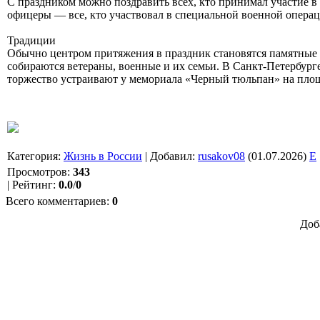
С праздником можно поздравить всех, кто принимал участие в
офицеры — все, кто участвовал в специальной военной операц
Традиции
Обычно центром притяжения в праздник становятся памятные 
собираются ветераны, военные и их семьи. В Санкт-Петербурге
торжество устраивают у мемориала «Черный тюльпан» на пло
Категория
:
Жизнь в России
|
Добавил
:
rusakov08
(01.07.2026)
E
Просмотров
:
343
|
Рейтинг
:
0.0
/
0
Всего комментариев
:
0
Доб