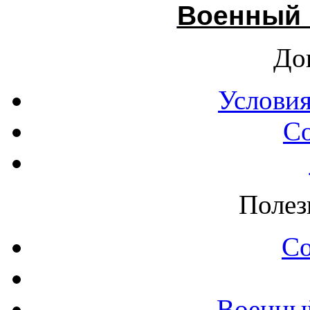
Военный 
До
Условия
С
Полез
С
Военны