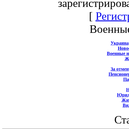
зарегистриров
[
Регист
Военны
Украина
Новос
Военные 
Ж
За отмен
Пенсионе
Па
Н
Юрид
Жит
Ви
Ст