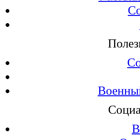
С
Полез
С
Военны
Социа
В