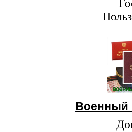
Го
Польз
Военный 
До