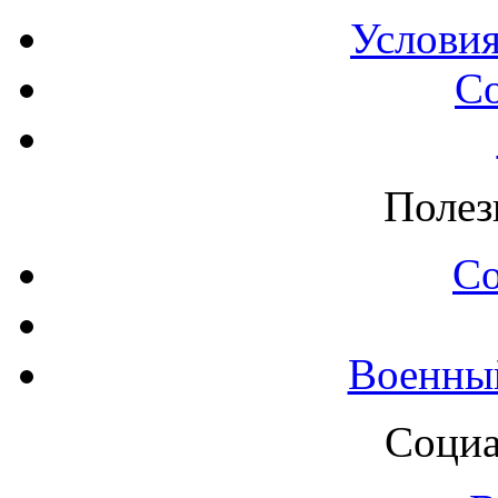
Условия
С
Полез
С
Военны
Социа