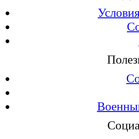
Условия
С
Полез
С
Военны
Социа