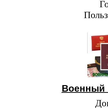
Г
Польз
Военный 
До