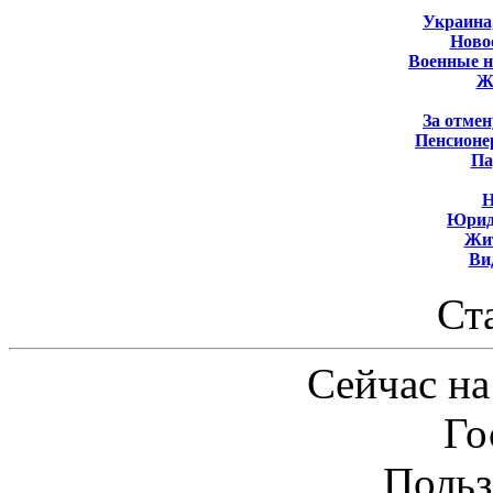
Украина
Новос
Военные 
Ж
За отмен
Пенсионе
Па
Н
Юрид
Жит
Ви
Ст
Сейчас на
Го
Польз