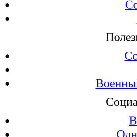
С
Полез
С
Военны
Социа
В
Одн