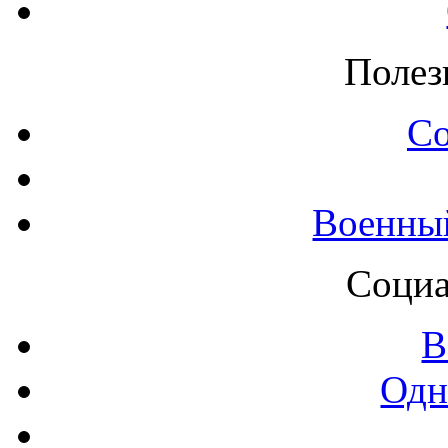
Полез
С
Военны
Социа
В
Одн