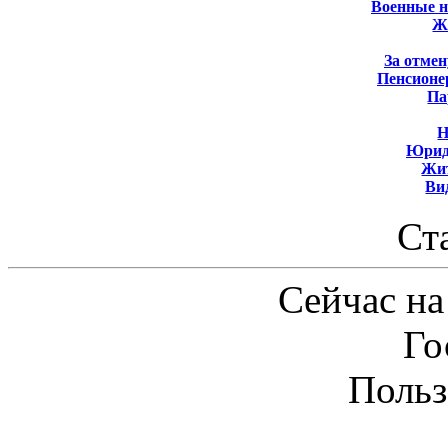
Военные 
Ж
За отмен
Пенсионе
Па
Н
Юрид
Жит
Ви
Ст
Сейчас на
Го
Польз