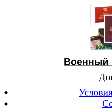
Военный 
До
Условия
С