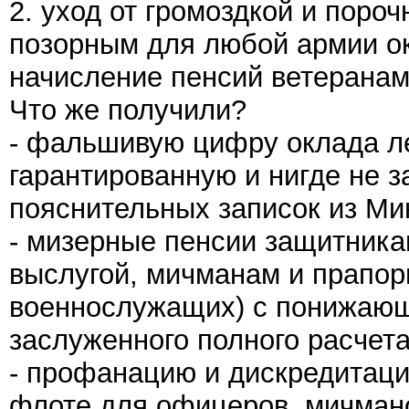
2. уход от громоздкой и поро
позорным для любой армии ок
начисление пенсий ветеранам
Что же получили?
- фальшивую цифру оклада ле
гарантированную и нигде не 
пояснительных записок из М
- мизерные пенсии защитник
выслугой, мичманам и прапо
военнослужащих) с понижающ
заслуженного полного расчета
- профанацию и дискредитаци
флоте для офицеров, мичмано