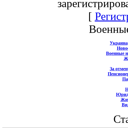
зарегистриров
[
Регист
Военны
Украина
Новос
Военные 
Ж
За отмен
Пенсионе
Па
Н
Юрид
Жит
Ви
Ст