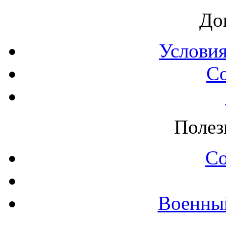
До
Условия
С
Полез
С
Военны