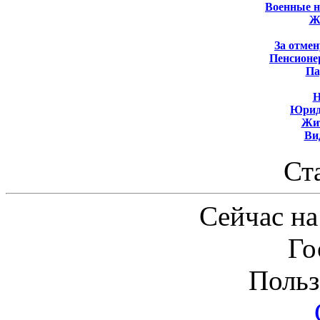
Военные 
Ж
За отмен
Пенсионе
Па
Н
Юрид
Жит
Ви
Ст
Сейчас на
Го
Польз