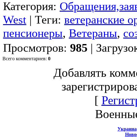
Категория
:
Обращения,заяв
West
|
Теги
:
ветеранские о
пенсионеры
,
Ветераны
,
со
Просмотров
:
985
|
Загрузо
Всего комментариев
:
0
Добавлять комм
зарегистриров
[
Регист
Военны
Украина
Новос