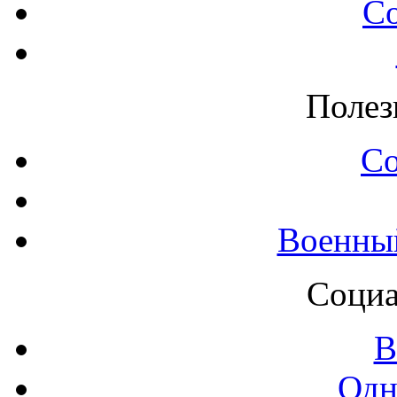
С
Полез
С
Военны
Социа
В
Одн