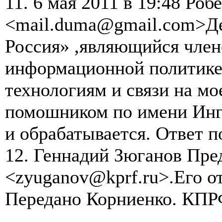
11. 6 мая 2011 в 19:48 Ро
<mail.duma@gmail.com>Де
Россия» ,являющийся член
информационной политик
технологиям и связи на мо
помошником по имени Инг
и обрабатывается. Ответ по
12. Геннадий Зюганов Пре
<zyuganov@kprf.ru>.Его отв
Передано Корниенко. КПР