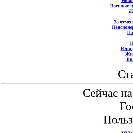
Новос
Военные 
Ж
За отмен
Пенсионе
Па
Н
Юрид
Жит
Ви
Ст
Сейчас на
Го
Польз
ru