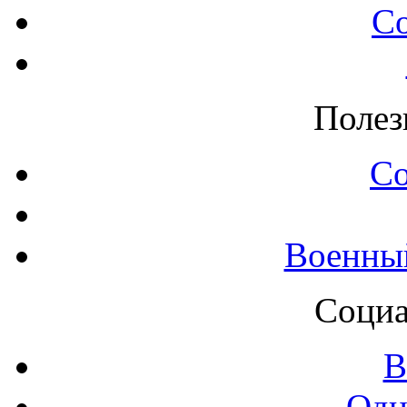
С
Полез
С
Военны
Социа
В
Одн