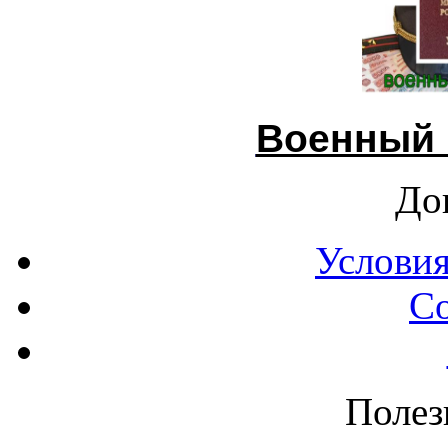
Военный 
До
Условия
С
Полез