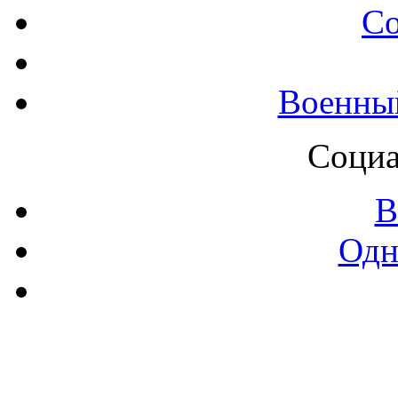
С
Военны
Социа
В
Одн
Контак