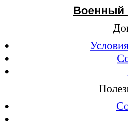
Военный 
До
Условия
С
Полез
С