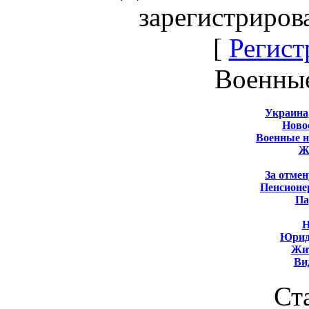
зарегистриров
[
Регист
Военны
Украина
Новос
Военные 
Ж
За отмен
Пенсионе
Па
Н
Юрид
Жит
Ви
Ст