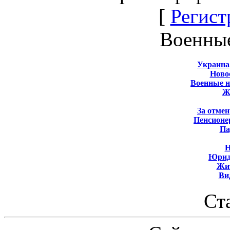
[
Регист
Военны
Украина
Новос
Военные 
Ж
За отмен
Пенсионе
Па
Н
Юрид
Жит
Ви
Ст