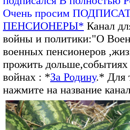
подписался В полностью 
Очень просим ПОДПИСА
ПЕНСИОНЕРЫ*
Канал дл
войны и политики:"О Воен
военных пенсионеров ,жиз
прожить дольше,событиях 
войнах : *
За Родину
.* Для
нажмите на название канал