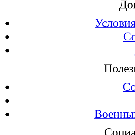
До
Условия
С
Полез
С
Военны
Социа