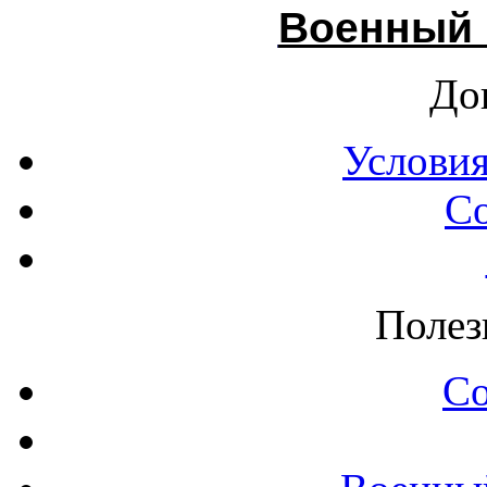
Военный 
До
Условия
С
Полез
С