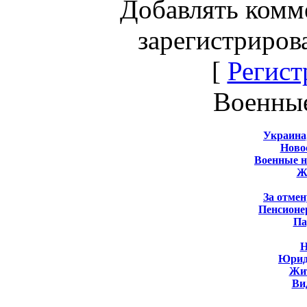
Добавлять комм
зарегистриров
[
Регист
Военны
Украина
Новос
Военные 
Ж
За отмен
Пенсионе
Па
Н
Юрид
Жит
Ви