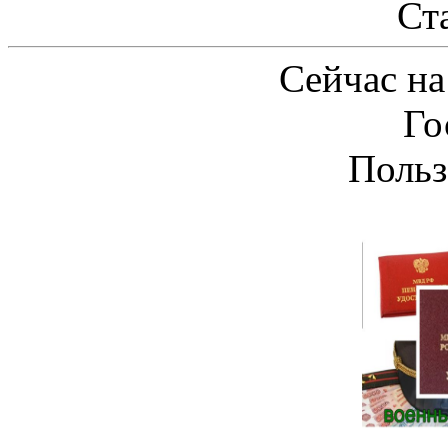
Ст
Сейчас на
Го
Польз