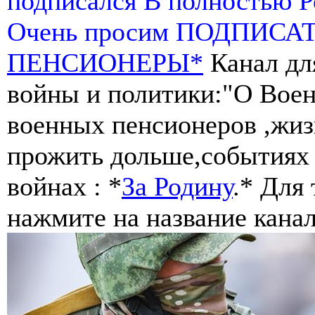
подписался В полностью 
Очень просим ПОДПИСА
ПЕНСИОНЕРЫ*
Канал дл
войны и политики:"О Воен
военных пенсионеров ,жиз
прожить дольше,событиях 
войнах : *
За Родину
.* Для
нажмите на название канал