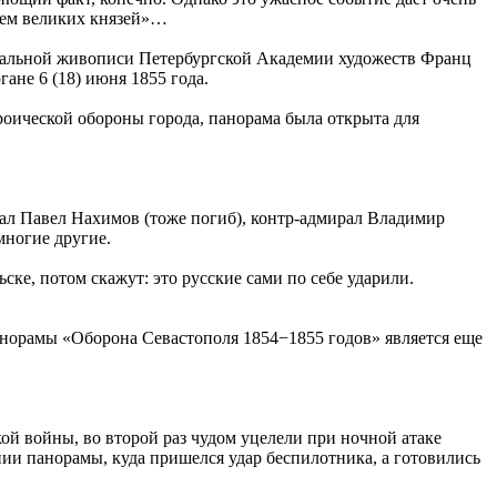
нием великих князей»…
атальной живописи Петербургской Академии художеств Франц
ане 6 (18) июня 1855 года.
ероической обороны города, панорама была открыта для
рал Павел Нахимов (тоже погиб), контр-адмирал Владимир
многие другие.
ске, потом скажут: это русские сами по себе ударили.
норамы «Оборона Севастополя 1854−1855 годов» является еще
й войны, во второй раз чудом уцелели при ночной атаке
ии панорамы, куда пришелся удар беспилотника, а готовились