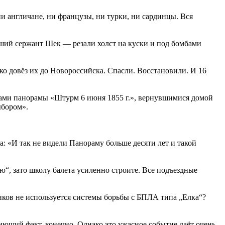
и англичане, ни французы, ни турки, ни сардинцы. Вся
ший сержант Шек — резали холст на куски и под бомбами
 довёз их до Новороссийска. Спасли. Восстановили. И 16
тами панорамы «Штурм 6 июня 1855 г.», вернувшимися домой
ыбором».
: «И так не видели Панораму больше десяти лет и такой
ю“, зато школу балета усиленно строите. Все подъездные
ков не используется системы борьбы с БПЛА типа „Елка“?
ющий факт, конечно. Однако это ужасное событие даёт очень