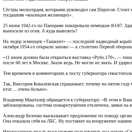
Сёстры милосердия, которыми руководил сам Пирогов. Стоит н
тогдашняя «коалиция желающих».
25 июня 1942-го по Панораме пикировали немецкие Ю-87. Зда
выносили из огня. А куда вывозить?
На лидер эсминцев «Ташкент» — последний надводный корабль
октября 1954-го открыли заново — к столетию Первой оборон
«11 июня должна была открыться выставка «Рубо.170», — пи
после 60 лет в Москве. Знали ведь. Не могли не знать. И удар
Тем временем в комментариях к посту губернатора севастопол
Так, Виктория Ковалевская спрашивает, почему на пятом году
итог… очень больно».
Владимир Машталер обращается к губернатору: «В этом и Ваша,
заблокированы, система пожаротушения отключена, замки на в
Александр Беленко высказывает предложение по поводу орган
Она показала себя на ЛБС. Ну поставьте на вооружение наши
Неожиданную мысль высказывает пользователь под ником «Сев