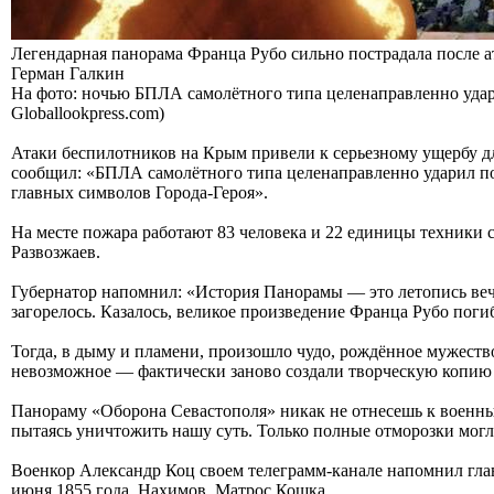
Легендарная панорама Франца Рубо сильно пострадала после 
Герман Галкин
На фото: ночью БПЛА самолётного типа целенаправленно удари
Globallookpress.com)
Атаки беспилотников на Крым привели к серьезному ущербу дл
сообщил: «БПЛА самолётного типа целенаправленно ударил по 
главных символов Города-Героя».
На месте пожара работают 83 человека и 22 единицы техник
Развозжаев.
Губернатор напомнил: «История Панорамы — это летопись веч
загорелось. Казалось, великое произведение Франца Рубо погиб
Тогда, в дыму и пламени, произошло чудо, рождённое мужеств
невозможное — фактически заново создали творческую копию
Панораму «Оборона Севастополя» никак не отнесешь к военным
пытаясь уничтожить нашу суть. Только полные отморозки могли
Военкор Александр Коц своем телеграмм-канале напомнил гла
июня 1855 года. Нахимов. Матрос Кошка.