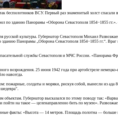
атак беспилотников ВСУ. Первый раз знаменитый холст спасали
л по зданию Панорамы «Оборона Севастополя 1854−1855 гг.». (Ф
я русской культуры. Губернатор Севастополя Михаил Развозжаев
зданию Панорамы „Оборона Севастополя 1854−1855 гг.“. Враг на
и спасательной службы Севастополя и МЧС России. «Панорама 
ного возрождения. 25 июня 1942 года при артобстреле немецко
ло навсегда.
ом: пожарные, солдаты и моряки, рискуя собой, вынесли из ада
 шедевра".
 объектам. Губернатор высказался по этому поводу так: «Варва
 пойти на такое — целенаправленно бить по музею». Развозжаев 
вные факты: «Высота — 14 метров. Площадь полотна — больше 