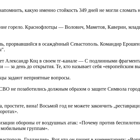
апомнить, какую именно стойкость 349 дней не могли сломать н
ние горело. Краснофлотцы — Волович, Маметов, Каверин, млад
, прорвавшийся в осаждённый Севастополь. Командир Ерошенко
ы".
шет Александр Коц в своем тг-канале — С подлинными фрагмен
или — за день до открытия. Те, кто называет себя «европейским в
ьцы задают неприятные вопросы.
 СВО не позаботились должным образом о защите Символа города
 простите, вина! Восьмой год не можете закончить „реставраци
оротах».
изации обороны от воздушных атак: «Почему против беспилотни
м мобильным группам».
астополь. Голландия». Вот что он пишет в комментариях: «Вопи