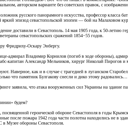
альном, авторском варианте без советских правок, с изображе
оложник русского панорамного искусства, профессор класса б
 яркий эпизод севастопольской эпопеи — бой на Малаховом кург
едение доставили в Севастополь. 14 мая 1905 года, к 50-летию г
 ветераны севастопольских сражений 1854−55 годов.
ру Фридриху-Оскару Энбергу.
вице-адмирал Владимир Корнилов (погиб в ходе обороны), адми
абс-капитан Александр Мельников, хирург Николай Пирогов и 
т. Наверное, как и в случае с трагедией в луганском Старобель
только что памятник Булгакову снесли и дико этому радовались…
ге заявила, что атака вооруженных сил Украины на здание па
линии» будем?
посвященной героической обороне Севастополя в годы Крымско
е после пожара 1942 года части полотна находились не в здан
С в Музее обороны Севастополя.