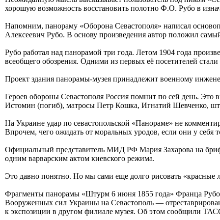
хорошую возможность восстановить полотно Ф.О. Рубо в изнач
Напомним, панораму «Оборона Севастополя» написал основоп
Алексеевич Рубо. В основу произведения автор положил самый
Рубо работал над панорамой три года. Летом 1904 года произв
всеобщего обозрения. Одними из первых её посетителей стали
Проект здания панорамы-музея принадлежит военному инжене
Героев обороны Севастополя Россия помнит по сей день. Это 
Истомин (погиб), матросы Петр Кошка, Игнатий Шевченко, шт
На Украине удар по севастопольской «Панораме» не комментирую
Впрочем, чего ожидать от моральных уродов, если они у себя 
Официальный представитель МИД РФ Мария Захарова на брифин
одним варварским актом киевского режима.
Это давно понятно. Но мы сами еще долго рисовать «красные 
Фрагменты панорамы «Штурм 6 июня 1855 года» Франца Рубо, 
Вооруженных сил Украины на Севастополь — отреставрированны
к экспозиции в другом филиале музея. Об этом сообщили ТАС