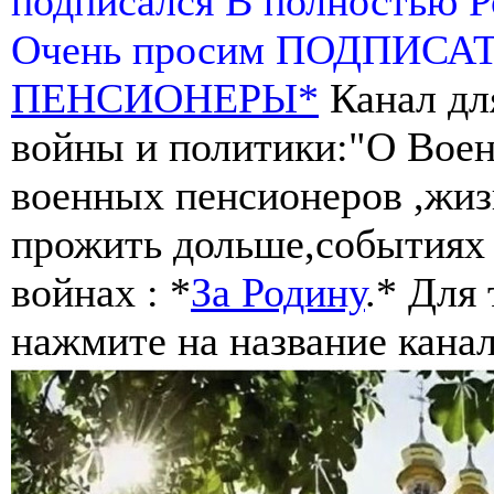
подписался В полностью 
Очень просим ПОДПИСА
ПЕНСИОНЕРЫ*
Канал дл
войны и политики:"О Воен
военных пенсионеров ,жиз
прожить дольше,событиях 
войнах : *
За Родину
.* Для
нажмите на название канал