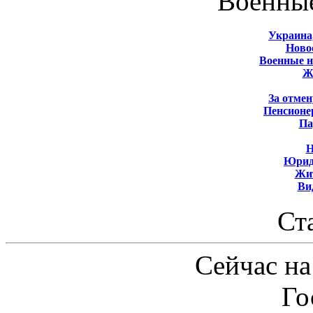
Военны
Украина
Новос
Военные 
Ж
За отмен
Пенсионе
Па
Н
Юрид
Жит
Ви
Ст
Сейчас на
Го