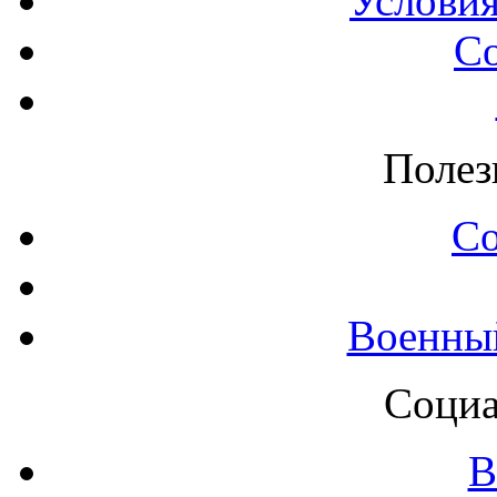
Условия
С
Полез
С
Военны
Социа
В