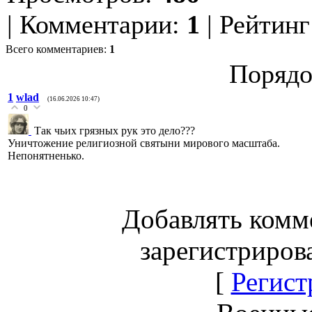
|
Комментарии
:
1
|
Рейтинг
Всего комментариев
:
1
Порядо
1
wlad
(16.06.2026 10:47)
0
Так чьих грязных рук это дело???
Уничтожение религиозной святыни мирового масштаба.
Непонятненько.
Добавлять комм
зарегистриров
[
Регист