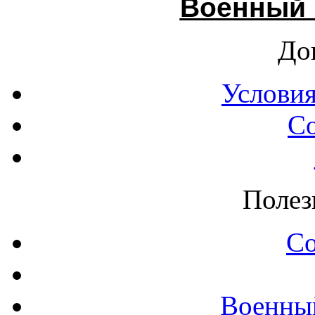
Военный 
До
Условия
С
Полез
С
Военны