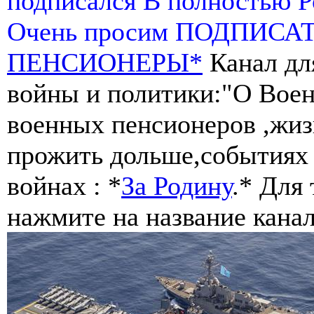
подписался В полностью 
Очень просим ПОДПИСА
ПЕНСИОНЕРЫ*
Канал дл
войны и политики:"О Воен
военных пенсионеров ,жиз
прожить дольше,событиях 
войнах : *
За Родину
.* Для
нажмите на название канал