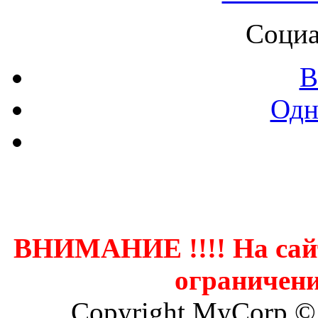
Социа
В
Одн
Контак
ВНИМАНИЕ !!!! На сай
ограничени
Copyright MyCorp ©