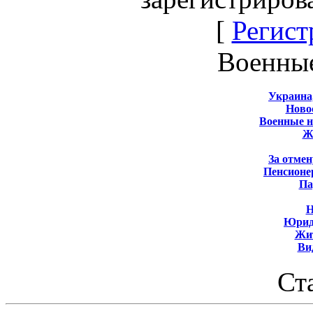
[
Регист
Военны
Украина
Новос
Военные 
Ж
За отмен
Пенсионе
Па
Н
Юрид
Жит
Ви
Ст