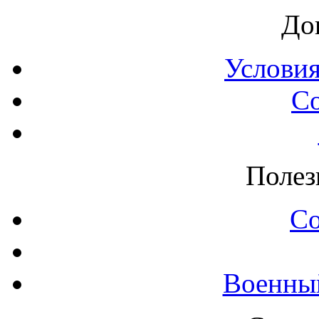
До
Условия
С
Полез
С
Военны