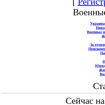
[
Регист
Военны
Украина
Новос
Военные 
Ж
За отмен
Пенсионе
Па
Н
Юрид
Жит
Ви
Ст
Сейчас на