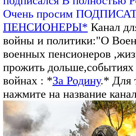
подписался В полностью 
Очень просим ПОДПИСА
ПЕНСИОНЕРЫ*
Канал дл
войны и политики:"О Воен
военных пенсионеров ,жиз
прожить дольше,событиях 
войнах : *
За Родину
.* Для
нажмите на название канал