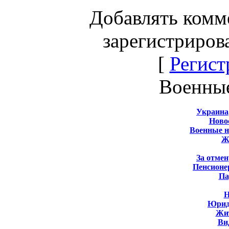
Добавлять комм
зарегистриров
[
Регист
Военны
Украина
Новос
Военные 
Ж
За отмен
Пенсионе
Па
Н
Юрид
Жит
Ви