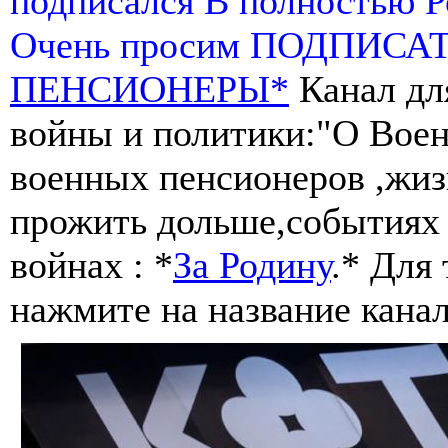
подписался В полностью 
Очень просим ПОДПИСА
ПЕНСИОНЕРЫ*
Канал дл
войны и политики:"О Воен
военных пенсионеров ,жиз
прожить дольше,событиях 
войнах : *
За Родину
.* Для
нажмите на название канал