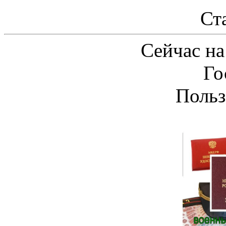
Ст
Сейчас на
Го
Польз