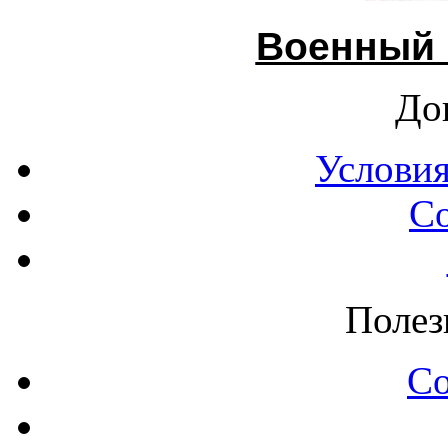
Военный 
До
Условия
С
Полез
С