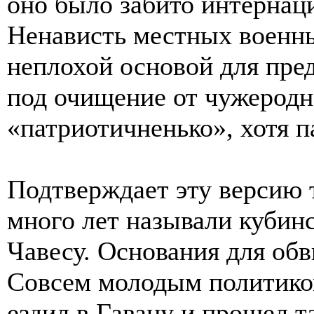
оно было забито интерна
Ненависть местных военны
неплохой основой для пред
под очищение от чужеродн
«патриотичненько», хотя п
Подтверждает эту версию 
много лет называли кубин
Чавесу. Основания для об
Совсем молодым политико
ездил в Гавану и прошел т