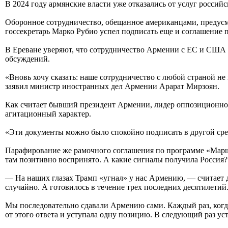
В 2024 году армянские власти уже отказались от услуг росси
Оборонное сотрудничество, обещанное американцами, предусма
госсекретарь Марко Рубио успел подписать еще и соглашение 
В Ереване уверяют, что сотрудничество Армении с ЕС и США 
обсуждений.
«Вновь хочу сказать: наше сотрудничество с любой страной 
заявил министр иностранных дел Армении Арарат Мирзоян.
Как считает бывший президент Армении, лидер оппозиционного
агитационный характер.
«Эти документы можно было спокойно подписать в другой среде
Парафирование же рамочного соглашения по программе «Маршр
там позитивно воспринято. А какие сигналы получила Россия?
— На наших глазах Трамп «угнал» у нас Армению, — считает 
случайно. А готовилось в течение трех последних десятилетий
Мы последовательно сдавали Армению сами. Каждый раз, когда
от этого ответа и уступала одну позицию. В следующий раз ус