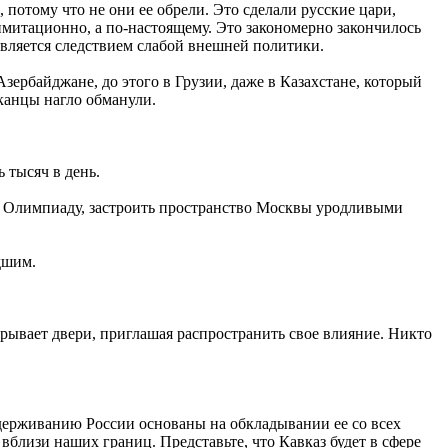
потому что не они ее обрели. Это сделали русские цари,
имитационно, а по-настоящему. Это закономерно закончилось
является следствием слабой внешней политики.
зербайджане, до этого в Грузии, даже в Казахстане, который
канцы нагло обманули.
ь тысяч в день.
ести Олимпиаду, застроить пространство Москвы уродливыми
дшим.
крывает двери, приглашая распространить свое влияние. Никто
держиванию России основаны на обкладывании ее со всех
вблизи наших границ. Представьте, что Кавказ будет в сфере