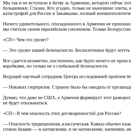
Мы так и не вступили в битву за Армению, которую сейчас пот
большевики, Сталин. Кто угодно, только не нынешние элиты, 
катастрофой для России в Закавказье, полный внешнеполитичес
Ничего удивительного, сенсационного в Армении не произошло.
мы считали своим евразийским союзником. Только Белоруссию
«СП»: Чем это грозит?
— Это грозит нашей безопасности. Беспилотники будут лететь не
Все сдается незаметно, постепенно, как будто ничего не прои
коробками, но только не о глобальной безопасности.
Ведущий научный сотрудник Центра исследований проблем бе
— Никаких сюрпризов. Странно было бы ожидать от прозападн
Думаю, что даже не США, а Армения формирует этот разворот. 
не будет отказываться.
«СП»: В чем опасность этих договоренностей для России?
— Опасность традиционная, классическая. Кавказ обычно наз
сторон базами — и натовскими, и не натовскими, например, ам