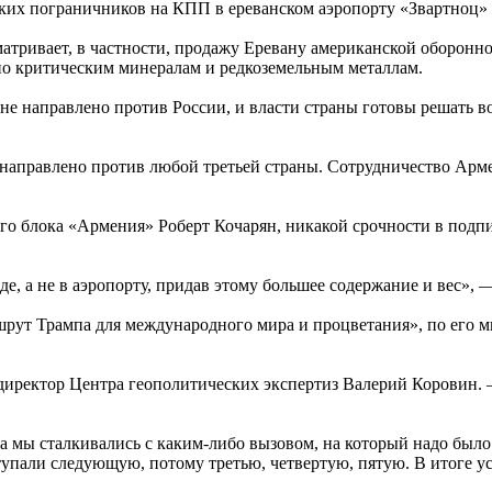
йских пограничников на КПП в ереванском аэропорту «Звартноц» 
тривает, в частности, продажу Еревану американской оборонно
по критическим минералам и редкоземельным металлам.
не направлено против России, и власти страны готовы решать
не направлено против любой третьей страны. Сотрудничество А
 блока «Армения» Роберт Кочарян, никакой срочности в подпис
, а не в аэропорту, придав этому большее содержание и вес», —
ут Трампа для международного мира и процветания», по его мн
директор Центра геополитических экспертиз Валерий Коровин. 
.
 мы сталкивались с каким-либо вызовом, на который надо было 
тупали следующую, потому третью, четвертую, пятую. В итоге у