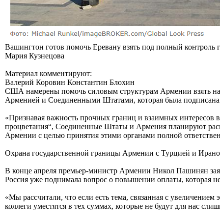
Вашингтон готов помочь Еревану взять под полный контроль г
Мария Кузнецова
Материал комментируют:
Валерий Коровин Константин Блохин
США намерены помочь силовым структурам Армении взять на с
Арменией и Соединенными Штатами, которая была подписана 
«Признавая важность прочных границ и взаимных интересов в
процветания“, Соединенные Штаты и Армения планируют расш
Армении с целью принятия этими органами полной ответствен
Охрана государственной границы Армении с Турцией и Ираном
В конце апреля премьер-министр Армении Никол Пашинян заяви
Россия уже поднимала вопрос о повышении оплаты, которая не
«Мы рассчитали, что если есть тема, связанная с увеличением
коллеги уместятся в тех суммах, которые не будут для нас с