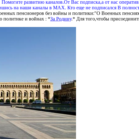
. Помогите развитию каналов.От Вас подписка,а от нас операти
шись на наши каналы в МАХ. Кто еще не подписался В полнос
оенных пенсионеров без войны и политики:"О Военных пенсиях
 политике и войнах : *
За Родину
.* Для того,чтобы присоединит