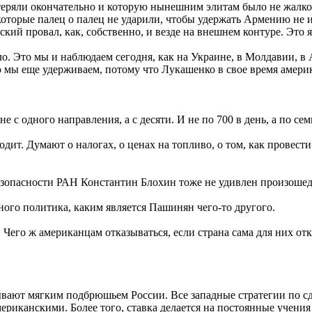
еряли окончательно и которую нынешним элитам было не жалко, 
которые палец о палец не ударили, чтобы удержать Армению не 
кий провал, как, собственно, и везде на внешнем контуре. Это 
 Это мы и наблюдаем сегодня, как на Украине, в Молдавии, в А
 мы еще удерживаем, потому что Лукашенко в свое время амери
 с одного направления, а с десяти. И не по 700 в день, а по сем
сходит. Думают о налогах, о ценах на топливо, о том, как пров
зопасности РАН Константин Блохин тоже не удивлен произоше
ого политика, каким является Пашинян чего-то другого.
Чего ж американцам отказываться, если страна сама для них от
ывают мягким подбрюшьем России. Все западные стратегии по с
ериканскими. Более того, ставка делается на постоянные учения 