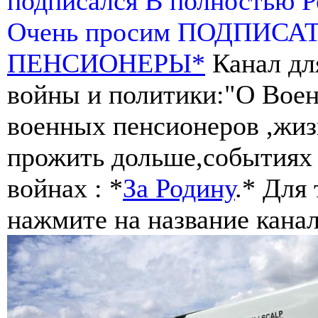
подписался В полностью 
Очень просим ПОДПИСА
ПЕНСИОНЕРЫ*
Канал дл
войны и политики:"О Воен
военных пенсионеров ,жиз
прожить дольше,событиях 
войнах : *
За Родину
.* Для
нажмите на название канал