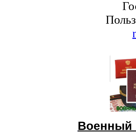
Го
Польз
Военный 