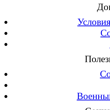
До
Условия
С
Полез
С
Военны