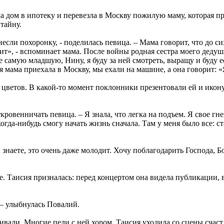
а дом в ипотеку и перевезла в Москву пожилую маму, которая п
тайну.
сли похоронку, - поделилась певица. – Мама говорит, что до сих
чит», - вспоминает мама. После войны родная сестра моего дедуш
 самую младшую, Нину, я буду за ней смотреть, выращу и буду ее
моя мама приехала в Москву, мы ехали на машине, а она говорит: «
 цветов. В какой-то момент поклонники презентовали ей и икон
ровенничать певица. – Я знала, что легка на подъем. Я свое гне
огда-нибудь смогу начать жизнь сначала. Там у меня было все: ст
 Вы знаете, это очень даже молодит. Хочу поблагодарить Господа, Б
е. Таисия призналась: перед концертом она видела публикации, в
 – улыбнулась Повалий.
вали. Многие пели с ней хором. Таисия уходила со сцены счаст