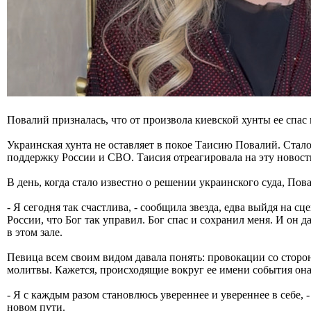
Повалий призналась, что от произвола киевской хунты ее спас
Украинская хунта не оставляет в покое Таисию Повалий. Стал
поддержку России и СВО. Таисия отреагировала на эту новос
В день, когда стало известно о решении украинского суда, Пов
- Я сегодня так счастлива, - сообщила звезда, едва выйдя на сц
России, что Бог так управил. Бог спас и сохранил меня. И он
в этом зале.
Певица всем своим видом давала понять: провокации со сторон
молитвы. Кажется, происходящие вокруг ее имени события она 
- Я с каждым разом становлюсь увереннее и увереннее в себе, 
новом пути.