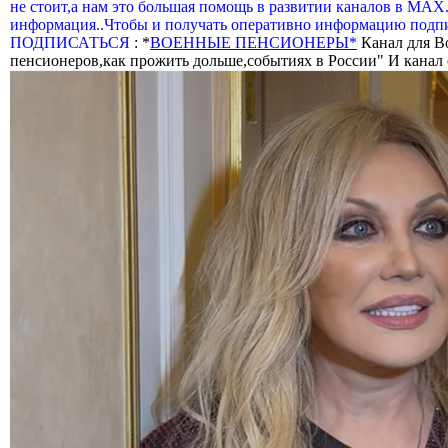
не стоит,а нам это большая помощь в развитии каналов в МАХ
информация..Чтобы и получать оперативно информацию подпи
ПОДПИСАТЬСЯ
: *
ВОЕННЫЕ ПЕНСИОНЕРЫ*
Канал для В
пенсионеров,как прожить дольше,событиях в России" И канал о