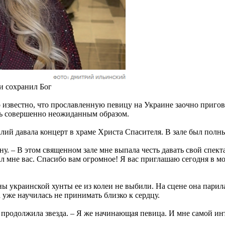
 и сохранил Бог
о известно, что прославленную певицу на Украине заочно приго
ть совершенно неожиданным образом.
алий давала концерт в храме Христа Спасителя. В зале был полн
ену. – В этом священном зале мне выпала честь давать свой спекта
 дал мне вас. Спасибо вам огромное! Я вас приглашаю сегодня в
ы украинской хунты ее из колеи не выбили. На сцене она парил
уже научилась не принимать близко к сердцу.
- продолжила звезда. – Я же начинающая певица. И мне самой ин