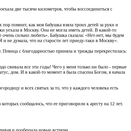
роехала две тысячи километров, чтобы воссоединиться с
 пор помнит, как моя бабушка взяла троих детей за руки и
ки уехала в Москву. Она не могла иметь детей. В какой-то
 очень сильно любить». Бабушка сказала: «Нет-нет, мы будем
Я и не думала, что на старости лет приеду-таки в Москву».
у. Певица с благодарностью приняла и трижды перекрестилась:
здо свивала все эти годы! Чего у меня только ни было - первые
атус, дом. И в какой-то момент я была спасена Богом, я начала
огородицу и всех святых за то, что у каждого человека есть
 которых сообщалось, что ее приговорили к аресту на 12 лет.
ливая и пообещала новые встречи.