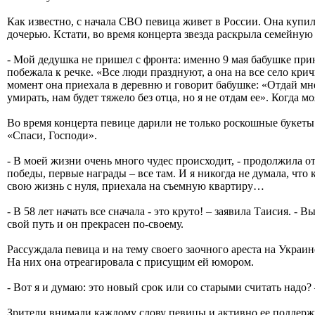
Как известно, с начала СВО певица живет в России. Она купил
дочерью. Кстати, во время концерта звезда раскрыла семейную 
- Мой дедушка не пришел с фронта: именно 9 мая бабушке прине
побежала к речке. «Все люди празднуют, а она на все село кри
момент она приехала в деревню и говорит бабушке: «Отдай мне
умирать, нам будет тяжело без отца, но я не отдам ее». Когда 
Во время концерта певице дарили не только роскошные букеты
«Спаси, Господи».
- В моей жизни очень много чудес происходит, - продолжила отк
победы, первые награды – все там. И я никогда не думала, что к
свою жизнь с нуля, приехала на съемную квартиру…
- В 58 лет начать все сначала - это круто! – заявила Таисия. -
свой путь и он прекрасен по-своему.
Рассуждала певица и на тему своего заочного ареста на Украин
На них она отреагировала с присущим ей юмором.
- Вот я и думаю: это новый срок или со старыми считать надо?
Зрители внимали каждому слову певицы и активно ее поддержи