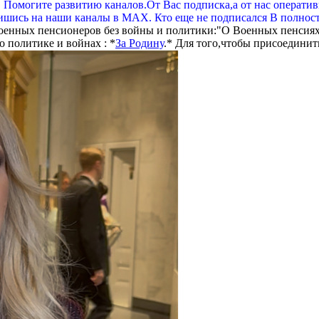
. Помогите развитию каналов.От Вас подписка,а от нас операти
шись на наши каналы в МАХ. Кто еще не подписался В полнос
оенных пенсионеров без войны и политики:"О Военных пенсиях
 политике и войнах : *
За Родину
.* Для того,чтобы присоединит