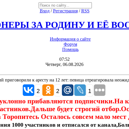
Вход
/
Регистрация
/
RSS
НЕРЫ ЗА РОДИНУ И ЕЁ В
Информация о сайте
Форум
Помощь
07:52
Четверг, 06.08.2026
 приговорили к аресту на 12 лет: певица отреагировала неож
2
2
1
еуклонно прибавляются подписчики.На 
астников.Дальше будет строгий отбор.О
 Торопитесь Осталось совсем мало мест 
ния 1000 участников и отписался от канала,Боль