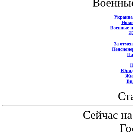
Военны
Украина
Новос
Военные 
Ж
За отмен
Пенсионе
Па
Н
Юрид
Жит
Ви
Ст
Сейчас на
Го