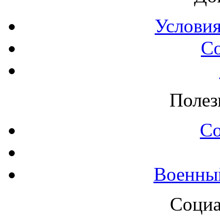
Условия
С
Полез
С
Военны
Социа