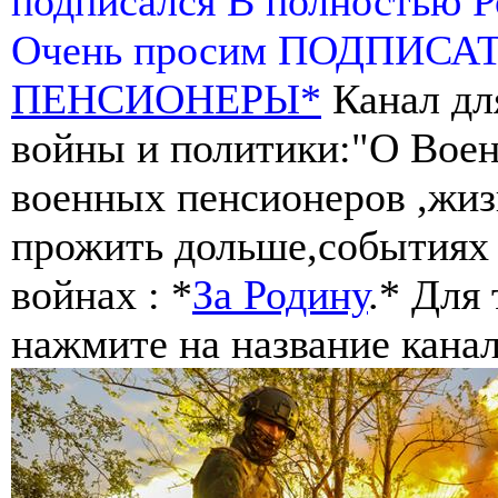
подписался В полностью 
Очень просим ПОДПИСА
ПЕНСИОНЕРЫ*
Канал дл
войны и политики:"О Воен
военных пенсионеров ,жиз
прожить дольше,событиях 
войнах : *
За Родину
.* Для
нажмите на название канал