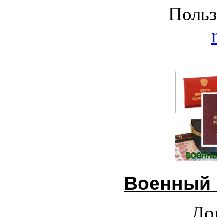
Польз
Военный 
До