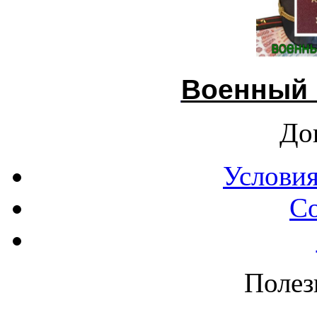
Военный 
До
Условия
С
Полез