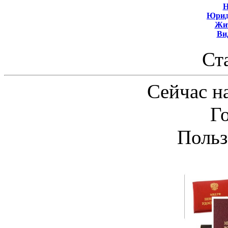
Н
Юрид
Жит
Ви
Ст
Сейчас на
Г
Польз