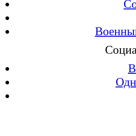
С
Военны
Социа
В
Одн
Контак