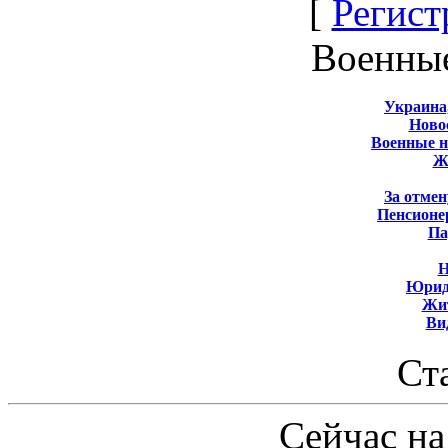
[
Регист
Военны
Украина
Новос
Военные 
Ж
За отмен
Пенсионе
Па
Н
Юрид
Жит
Ви
Ст
Сейчас на