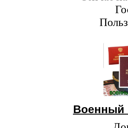
Го
Польз
Военный 
До