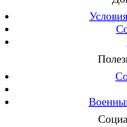
Условия
С
Полез
С
Военны
Социа