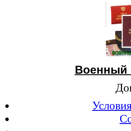
Военный 
До
Условия
С