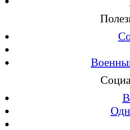
Полез
С
Военны
Социа
В
Одн