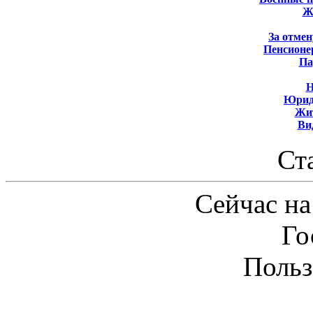
Ж
За отмен
Пенсионе
Па
Н
Юрид
Жит
Ви
Ст
Сейчас на
Го
Польз