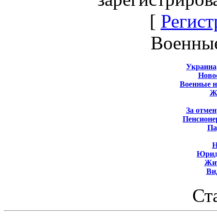
[
Регист
Военны
Украина
Новос
Военные 
Ж
За отмен
Пенсионе
Па
Н
Юрид
Жит
Ви
Ст