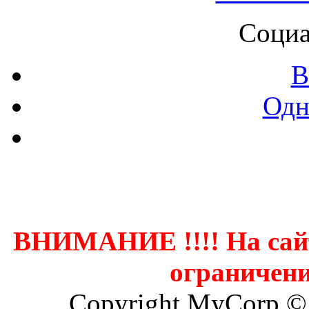
Социа
В
Одн
Контак
ВНИМАНИЕ !!!! На сай
ограничени
Copyright MyCorp ©