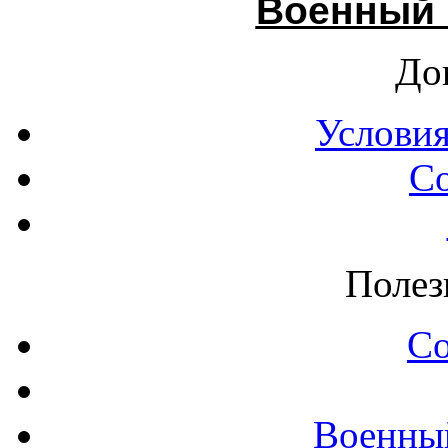
Военный 
До
Условия
С
Полез
С
Военны