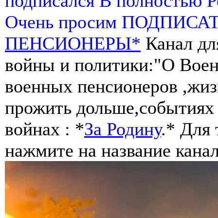
подписался В полностью 
Очень просим ПОДПИСА
ПЕНСИОНЕРЫ*
Канал дл
войны и политики:"О Воен
военных пенсионеров ,жиз
прожить дольше,событиях 
войнах : *
За Родину
.* Для
нажмите на название канал