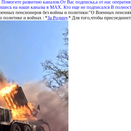
. Помогите развитию каналов.От Вас подписка,а от нас операти
шись на наши каналы в МАХ. Кто еще не подписался В полнос
оенных пенсионеров без войны и политики:"О Военных пенсиях
 политике и войнах : *
За Родину
.* Для того,чтобы присоединит