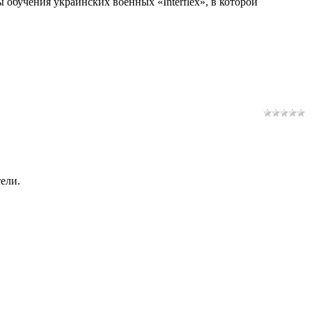
бучения украинских военных «Interflex», в которой
ели.