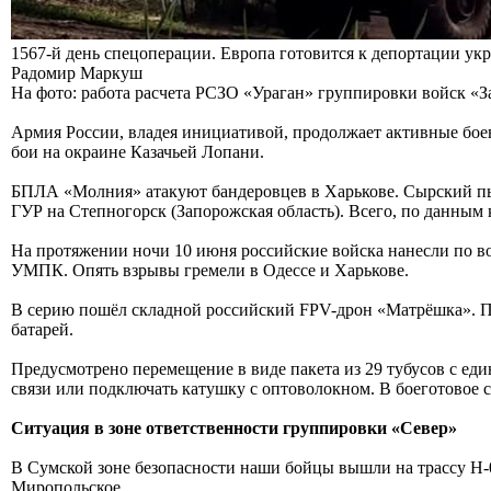
1567-й день спецоперации. Европа готовится к депортации ук
Радомир Маркуш
На фото: работа расчета РСЗО «Ураган» группировки войск «За
Армия России, владея инициативой, продолжает активные боев
бои на окраине Казачьей Лопани.
БПЛА «Молния» атакуют бандеровцев в Харькове. Сырский пы
ГУР на Степногорск (Запорожская область). Всего, по данным 
На протяжении ночи 10 июня российские войска нанесли по 
УМПК. Опять взрывы гремели в Одессе и Харькове.
В серию пошёл складной российский FPV-дрон «Матрёшка». П
батарей.
Предусмотрено перемещение в виде пакета из 29 тубусов с ед
связи или подключать катушку с оптоволокном. В боеготовое 
Ситуация в зоне ответственности группировки «Север»
В Сумской зоне безопасности наши бойцы вышли на трассу Н-07 
Миропольское.