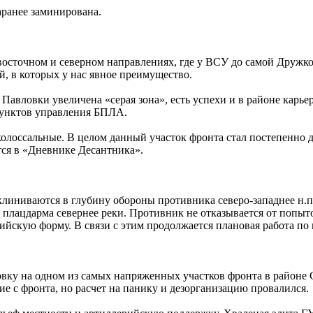
аранее заминирована.
осточном и северном направлениях, где у ВСУ до самой Дружко
, в которых у нас явное преимущество.
 Павловки увеличена «серая зона», есть успехи и в районе карь
пунктов управления БПЛА.
колоссальные. В целом данный участок фронта стал постепенно д
тся в «Дневнике Десантника».
иниваются в глубину обороны противника северо-западнее н.п.
е плацдарма севернее реки. Противник не отказывается от попы
ссийскую форму. В связи с этим продолжается плановая работа 
вку на одном из самых напряженных участков фронта в районе 
ие с фронта, но расчет на панику и дезорганизацию провалился.