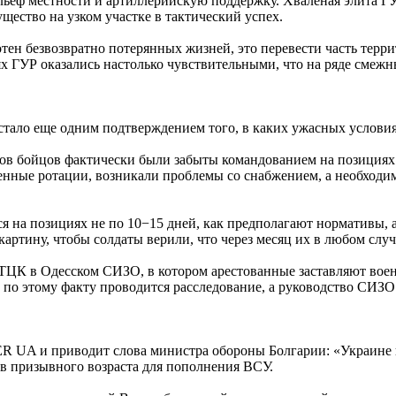
льеф местности и артиллерийскую поддержку. Хваленая элита Г
щество на узком участке в тактический успех.
тен безвозвратно потерянных жизней, это перевести часть терри
ях ГУР оказались настолько чувствительными, что на ряде смеж
тало еще одним подтверждением того, в каких ужасных услови
тков бойцов фактически были забыты командованием на позиция
менные ротации, возникали проблемы со снабжением, а необход
 на позициях не по 10−15 дней, как предполагают нормативы, а 
ртину, чтобы солдаты верили, что через месяц их в любом случ
 ТЦК в Одесском СИЗО, в котором арестованные заставляют воен
 по этому факту проводится расследование, а руководство СИЗО
 UA и приводит слова министра обороны Болгарии: «Украине н
ев призывного возраста для пополнения ВСУ.