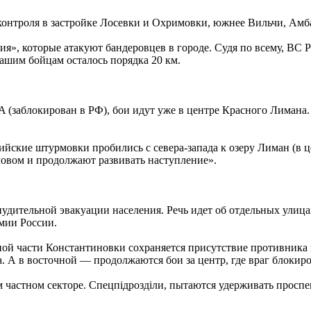
контроля в застройке Лосевки и Охримовки, южнее Вильчи, Амба
», которые атакуют бандеровцев в городе. Судя по всему, ВС 
ашим бойцам осталось порядка 20 км.
A (заблокирован в РФ), бои идут уже в центре Красного Лимана
сийские штурмовки пробились с севера-запада к озеру Лиман (в 
ловом и продолжают развивать наступление».
ительной эвакуации населения. Речь идет об отдельных улицах
рмии России.
й части Константиновки сохраняется присутствие противника в
тка. А в восточной — продолжаются бои за центр, где враг блокир
 частном секторе. Спецпідрозділи, пытаются удерживать проспе