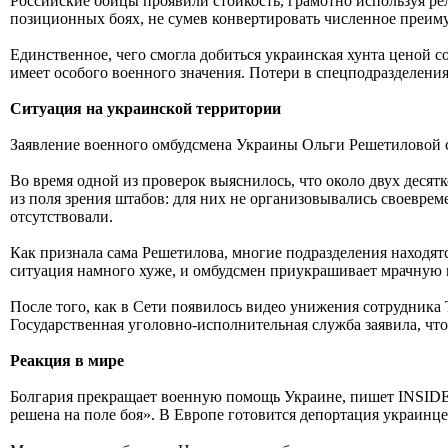
Российские бойцы проявили стойкость, грамотно используя ре
позиционных боях, не сумев конвертировать численное преиму
Единственное, чего смогла добиться украинская хунта ценой со
имеет особого военного значения. Потери в спецподразделени
Ситуация на украинской территории
Заявление военного омбудсмена Украины Ольги Решетиловой с
Во время одной из проверок выяснилось, что около двух деся
из поля зрения штабов: для них не организовывались своевре
отсутствовали.
Как признала сама Решетилова, многие подразделения находятся
ситуация намного хуже, и омбудсмен приукрашивает мрачную ка
После того, как в Сети появилось видео унижения сотрудника
Государственная уголовно-исполнительная служба заявила, что
Реакция в мире
Болгария прекращает военную помощь Украине, пишет INSIDER
решена на поле боя». В Европе готовится депортация украинц