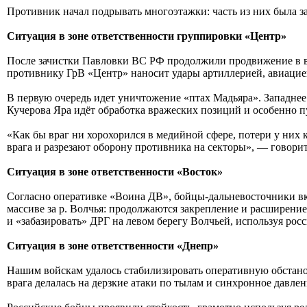
Противник начал подрывать многоэтажки: часть из них была з
Ситуация в зоне ответственности группировки «Центр»
После зачистки Павловки ВС РФ продолжили продвижение в в
противнику ГрВ «Центр» наносит удары артиллерией, авиацией
В первую очередь идет уничтожение «птах Мадьяра». Западнее
Кучерова Яра идёт обработка вражеских позиций и особенно 
«Как бы враг ни хорохорился в медийной сфере, потери у них 
врага и разрезают оборону противника на секторы», — говори
Ситуация в зоне ответственности «Восток»
Согласно оперативке «Воина ДВ», бойцы-дальневосточники вкл
массиве за р. Волчья: продолжаются закрепление и расширени
и «забазировать» ДРГ на левом берегу Волчьей, используя ро
Ситуация в зоне ответственности «Днепр»
Нашим войскам удалось стабилизировать оперативную обстано
врага делалась на дерзкие атаки по тылам и синхронное давлен