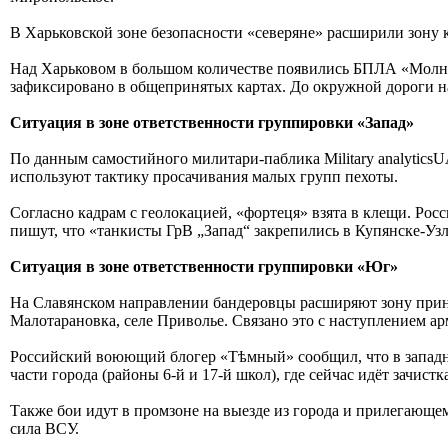
В Харьковской зоне безопасности «северяне» расширили зону 
Над Харьковом в большом количестве появились БПЛА «Молния
зафиксировано в общепринятых картах. До окружной дороги н
Ситуация в зоне ответственности группировки «Запад»
По данным самостийного милитари-паблика Military analyticsU
используют тактику просачивания малых групп пехоты.
Согласно кадрам с геолокацией, «фортеця» взята в клещи. Рос
пишут, что «танкисты ГрВ „Запад“ закрепились в Купянске-Уз
Ситуация в зоне ответственности группировки «Юг»
На Славянском направлении бандеровцы расширяют зону принуд
Малотарановка, селе Приволье. Связано это с наступлением а
Российский воюющий блогер «Тѣмный» сообщил, что в западно
части города (районы 6-й и 17-й школ), где сейчас идёт зачис
Также бои идут в промзоне на выезде из города и прилегающем
сила ВСУ.