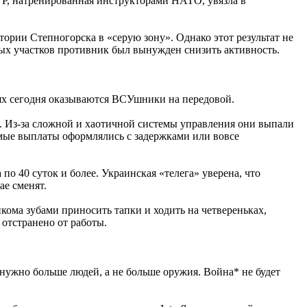
УР, натренированная инструкторами НАТО, увязла в
тории Степногорска в «серую зону». Однако этот результат не
ных участков противник был вынужден снизить активность.
ях сегодня оказываются ВСУшники на передовой.
х. Из-за сложной и хаотичной системы управления они выпали
имые выплаты оформлялись с задержками или вовсе
по 40 суток и более. Украинская «телега» уверена, что
ае сменят.
кома зубами приносить тапки и ходить на четвереньках,
 отстранено от работы.
ужно больше людей, а не больше оружия. Война* не будет