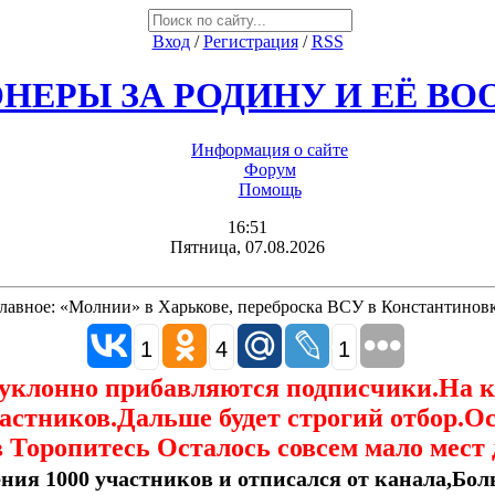
Вход
/
Регистрация
/
RSS
НЕРЫ ЗА РОДИНУ И ЕЁ В
Информация о сайте
Форум
Помощь
16:51
Пятница, 07.08.2026
лавное: «Молнии» в Харькове, переброска ВСУ в Константиновк
1
4
1
еуклонно прибавляются подписчики.На 
астников.Дальше будет строгий отбор.О
 Торопитесь Осталось совсем мало мест 
ния 1000 участников и отписался от канала,Боль