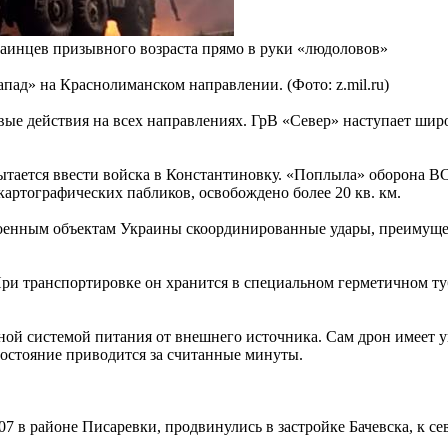
раинцев призывного возраста прямо в руки «людоловов»
пад» на Краснолиманском направлении. (Фото: z.mil.ru)
ые действия на всех направлениях. ГрВ «Север» наступает шир
тается ввести войска в Константиновку. «Поплыла» оборона В
картографических пабликов, освобождено более 20 кв. км.
военным объектам Украины скоординированные удары, преимущ
ри транспортировке он хранится в специальном герметичном т
иной системой питания от внешнего источника. Сам дрон имеет
состояние приводится за считанные минуты.
в районе Писаревки, продвинулись в застройке Бачевска, к северу