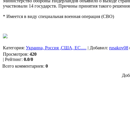
Министерство обороны Нидерландов объявило о выходе страны
участвовали 14 государств. Причины принятия такого решения 
* Имеется в виду специальная военная операция (СВО)
Категория
:
Украина, Россия ,США, ЕС.....
|
Добавил
:
rusakov08
Просмотров
:
420
|
Рейтинг
:
0.0
/
0
Всего комментариев
:
0
Доб